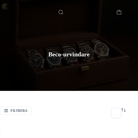
Hoppa
Hem
till
innehåll
Varukorg
Beco-urvindare
FILTRERA