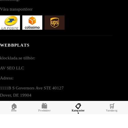
Våra transportörer
WEBBPLATS
klocklada.se tillhör:
AV SEO LLC
Adress:
1111B S Governors Ave STE 40127
Dover, DE 19904
USA
🏠
🛍️
📋
🛒
Hem
Produkter
Kategorier
Varukorg