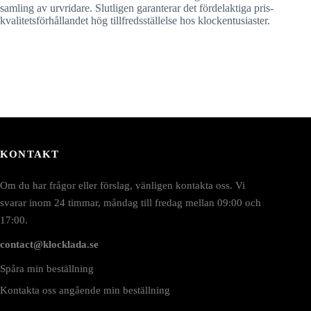
samling av urvridare. Slutligen garanterar det fördelaktiga pris-
kvalitetsförhållandet hög tillfredsställelse hos klockentusiaster.
KONTAKT
Om du har frågor eller förslag, vänligen kontakta oss. Vi
svarar inom 24 timmar, måndag till fredag mellan 09:00 och
17:00.
contact@klocklada.se
Spåra min beställning
Kontakta oss angående min beställning