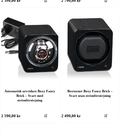
🛒
🛒
2 590,00
kr
2 790,00
kr
Automatisk urvridare Boxy Fancy
Boxturner Boxy Fancy Brick –
Brick – Svart med
Svart utan strömförsörjning
strömförsörjning
🛒
🛒
2 590,00
kr
2 490,00
kr