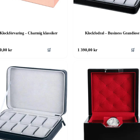
Klockförvaring – Charmig klassiker
Klockfodral – Business Grandiose
🛒
🛒
0,00
kr
1 390,00
kr