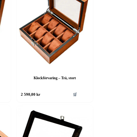
Klockförvaring – Trä, stort
🛒
2 590,00
kr