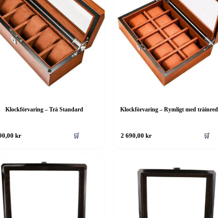
Klockförvaring – Trä Standard
Klockförvaring – Rymligt med träinre
🛒
🛒
90,00
kr
2 690,00
kr