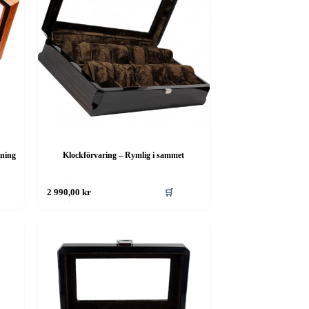
dning
Klockförvaring – Rymlig i sammet
🛒
2 990,00
kr