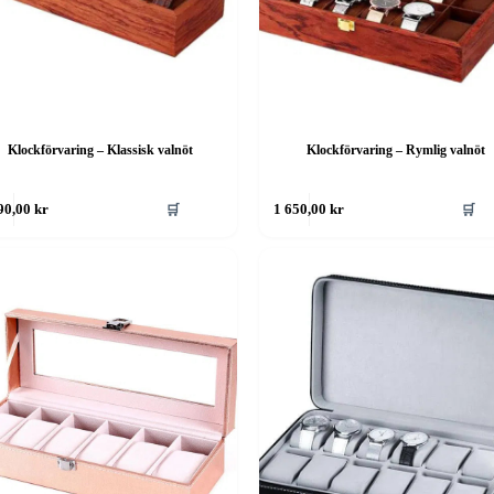
Klockförvaring – Klassisk valnöt
Klockförvaring – Rymlig valnöt
🛒
🛒
90,00
kr
1 650,00
kr