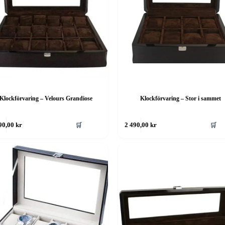
Klockförvaring – Velours Grandiose
Klockförvaring – Stor i sammet
🛒
🛒
90,00
kr
2 490,00
kr