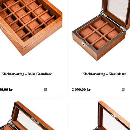
Klockförvaring – Boisé Grandiose
Klockförvaring – Klassisk trä
🛒
🛒
90,00
kr
2 090,00
kr