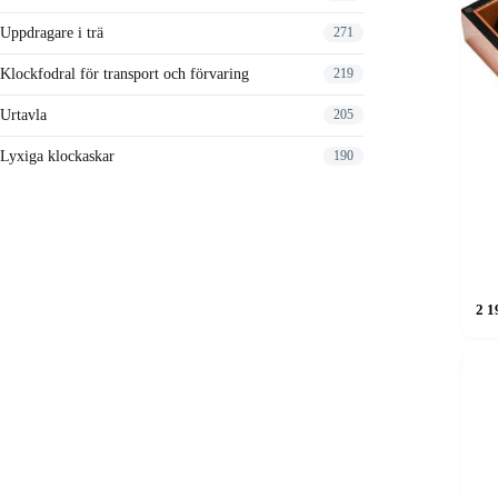
Uppdragare i trä
271
Klockfodral för transport och förvaring
219
Urtavla
205
Lyxiga klockaskar
190
2 1