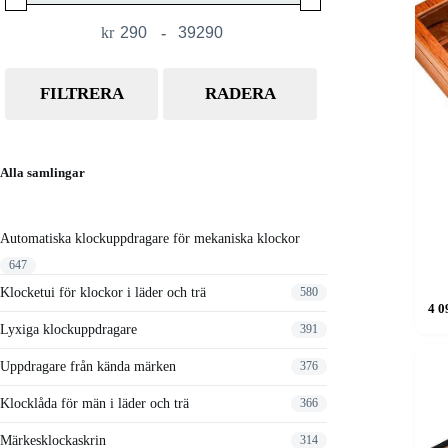
kr
-
Minimum Price
Maximum Price
FILTRERA
RADERA
Alla samlingar
Automatiska klockuppdragare för mekaniska klockor
647
Klocketui för klockor i läder och trä
580
4 0
Lyxiga klockuppdragare
391
Uppdragare från kända märken
376
Klocklåda för män i läder och trä
366
Märkesklockaskrin
314