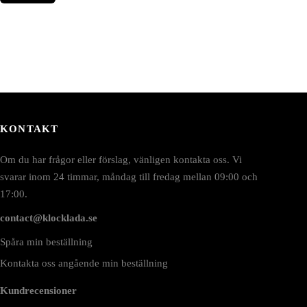
KONTAKT
Om du har frågor eller förslag, vänligen kontakta oss. Vi
svarar inom 24 timmar, måndag till fredag mellan 09:00 och
17:00.
contact@klocklada.se
Spåra min beställning
Kontakta oss angående min beställning
Kundrecensioner