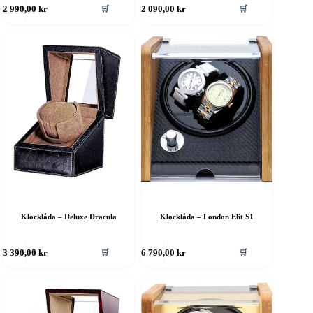
🛒
🛒
2 990,00
kr
2 090,00
kr
Klocklåda – Deluxe Dracula
Klocklåda – London Elit S1
🛒
🛒
3 390,00
kr
6 790,00
kr