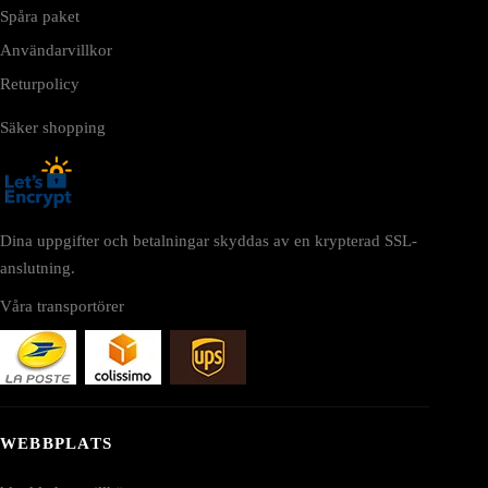
Spåra paket
Användarvillkor
Returpolicy
Säker shopping
Dina uppgifter och betalningar skyddas av en krypterad SSL-
anslutning.
Våra transportörer
WEBBPLATS