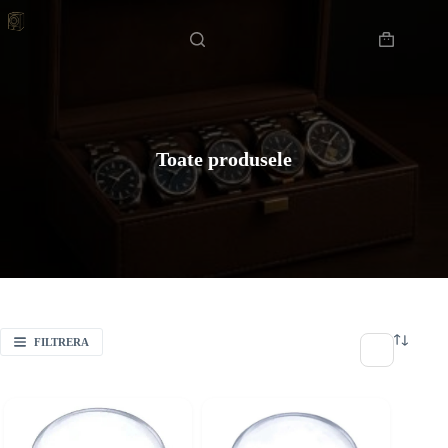
Hoppa
till
innehåll
Varukorg
Toate produsele
FILTRERA