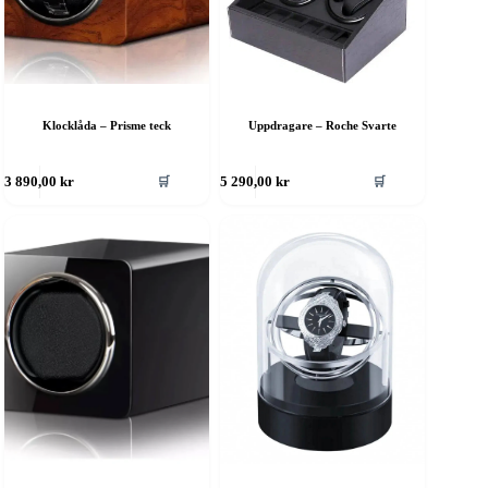
Klocklåda – Prisme teck
Uppdragare – Roche Svarte
🛒
🛒
3 890,00
kr
5 290,00
kr