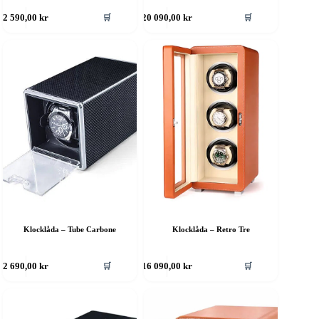
🛒
🛒
2 590,00
kr
20 090,00
kr
Klocklåda – Tube Carbone
Klocklåda – Retro Tre
🛒
🛒
2 690,00
kr
16 090,00
kr