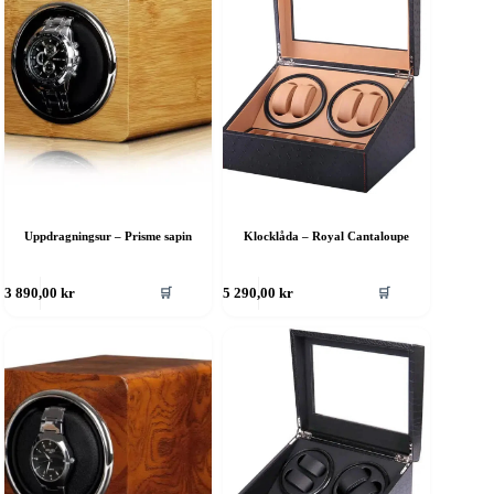
Uppdragningsur – Prisme sapin
Klocklåda – Royal Cantaloupe
🛒
🛒
3 890,00
kr
5 290,00
kr