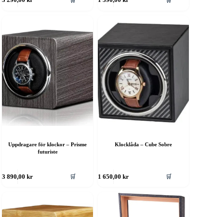
🛒
🛒
Uppdragare för klockor – Prisme
Klocklåda – Cube Sobre
futuriste
🛒
🛒
3 890,00
kr
1 650,00
kr