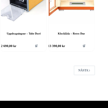
Uppdragningsur – Tube Doré
Klocklåda – Retro Due
🛒
🛒
2 690,00
kr
13 390,00
kr
NÄSTA