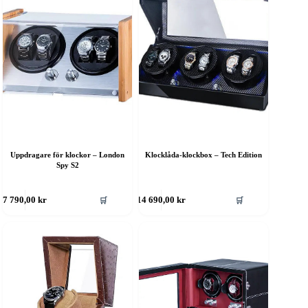
Uppdragare för klockor – London
Klocklåda-klockbox – Tech Edition
Spy S2
🛒
🛒
7 790,00
kr
14 690,00
kr