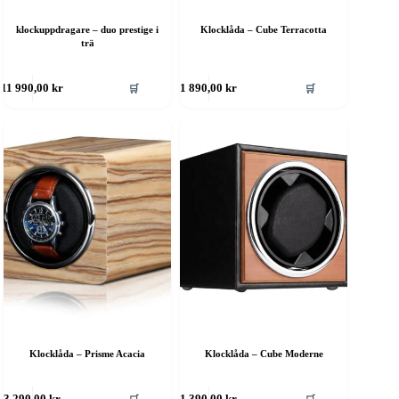
klockuppdragare – duo prestige i
Klocklåda – Cube Terracotta
trä
🛒
🛒
11 990,00
kr
1 890,00
kr
Klocklåda – Prisme Acacia
Klocklåda – Cube Moderne
3 290,00
kr
1 390,00
kr