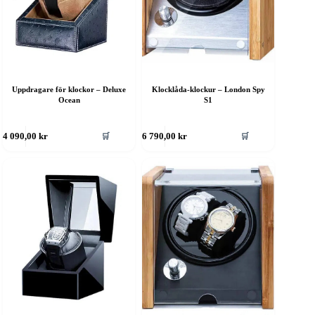
Uppdragare för klockor – Deluxe
Klocklåda-klockur – London Spy
Ocean
S1
🛒
🛒
4 090,00
kr
6 790,00
kr