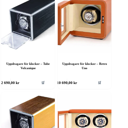
Uppdragare för klockor – Tube
Uppdragare för klockor – Retro
Volcanique
Uno
🛒
🛒
2 690,00
kr
10 690,00
kr