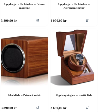
Uppdragare för klockor – Prisme
Uppdragare för klockor –
moderne
Astronome Silver
🛒
🛒
3 890,00
kr
4 090,00
kr
Klocklåda – Prisme i valnöt
Uppdragningsur – Rustik låda
🛒
🛒
3 890,00
kr
2 690,00
kr