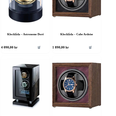
Klocklåda – Astronome Doré
Klocklåda – Cube Ardoise
🛒
🛒
4 090,00
kr
1 890,00
kr