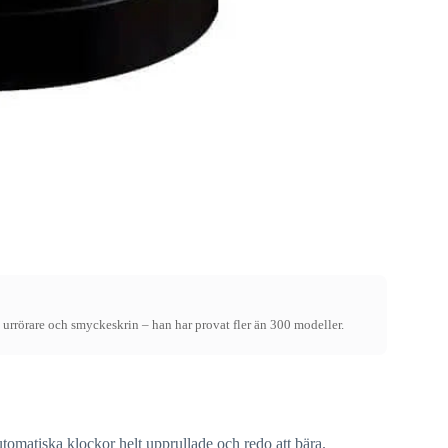
 urrörare och smyckeskrin – han har provat fler än 300 modeller.
tomatiska klockor helt upprullade och redo att bära.