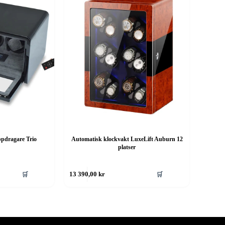
pdragare Trio
Automatisk klockvakt LuxeLift Auburn 12
platser
🛒
🛒
13 390,00
kr