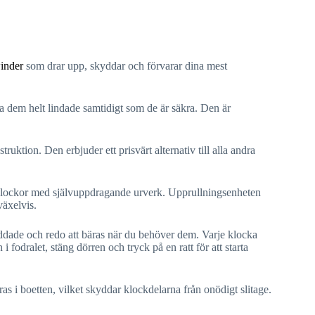
inder
som drar upp, skyddar och förvarar dina mest
a dem helt lindade samtidigt som de är säkra. Den är
uktion. Den erbjuder ett prisvärt alternativ till alla andra
 klockor med självuppdragande urverk. Upprullningsenheten
växelvis.
ddade och redo att bäras när du behöver dem. Varje klocka
 fodralet, stäng dörren och tryck på en ratt för att starta
as i boetten, vilket skyddar klockdelarna från onödigt slitage.