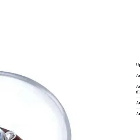
Up
Au
Au
til
Au
Au