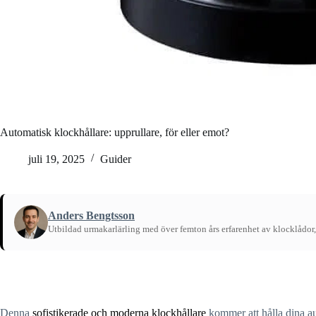
Automatisk klockhållare: upprullare, för eller emot?
juli 19, 2025
Guider
Anders Bengtsson
Utbildad urmakarlärling med över femton års erfarenhet av klocklådor,
Hem
/
Guider
Denna
sofistikerade och moderna klockhållare
kommer att hålla dina au