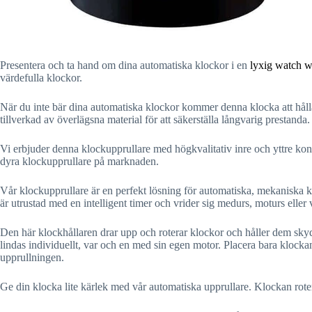
Presentera och ta hand om dina automatiska klockor i en
lyxig watch w
värdefulla klockor.
När du inte bär dina automatiska klockor kommer denna klocka att håll
tillverkad av överlägsna material för att säkerställa långvarig prestanda.
Vi erbjuder denna klockupprullare med högkvalitativ inre och yttre konstr
dyra klockupprullare på marknaden.
Vår klockupprullare är en perfekt lösning för automatiska, mekaniska
är utrustad med en intelligent timer och vrider sig medurs, moturs eller 
Den här klockhållaren drar upp och roterar klockor och håller dem sky
lindas individuellt, var och en med sin egen motor. Placera bara klockan i
upprullningen.
Ge din klocka lite kärlek med vår automatiska upprullare. Klockan roter