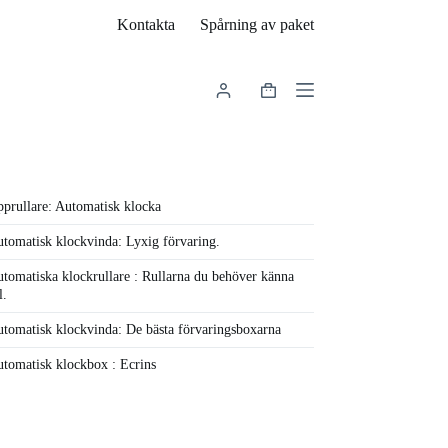
Kontakta
Spårning av paket
Varukorg
prullare: Automatisk klocka
tomatisk klockvinda: Lyxig förvaring.
tomatiska klockrullare : Rullarna du behöver känna
l.
tomatisk klockvinda: De bästa förvaringsboxarna
tomatisk klockbox : Ecrins