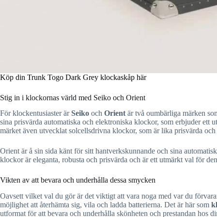
Köp din Trunk Togo Dark Grey klockaskåp här
Stig in i klockornas värld med Seiko och Orient
För klockentusiaster är
Seiko
och
Orient
är två oumbärliga märken som 
sina prisvärda automatiska och elektroniska klockor, som erbjuder ett u
märket även utvecklat solcellsdrivna klockor, som är lika prisvärda och
Orient är å sin sida känt för sitt hantverkskunnande och sina automatiska
klockor är eleganta, robusta och prisvärda och är ett utmärkt val för d
Vikten av att bevara och underhålla dessa smycken
Oavsett vilket val du gör är det viktigt att vara noga med var du förvara
möjlighet att återhämta sig, vila och ladda batterierna. Det är här som
k
utformat för att bevara och underhålla skönheten och prestandan hos d