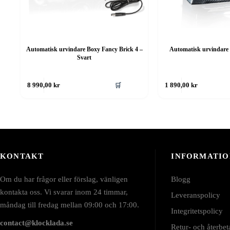
Automatisk urvindare Boxy Fancy Brick 4 –
Automatisk urvindare
Svart
🛒
8 990,00
kr
1 890,00
kr
KONTAKT
INFORMATIO
Om du har frågor eller förslag, vänligen
Blogg
kontakta oss. Vi svarar inom 24 timmar,
Leveranspolicy
måndag till fredag mellan 09:00 och 17:00.
Integritetspolicy
contact@klocklada.se
Retur- och återbet