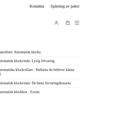
Kontakta
Spårning av paket
Varukorg
prullare: Automatisk klocka
tomatisk klockvinda: Lyxig förvaring.
tomatiska klockrullare : Rullarna du behöver känna
l.
tomatisk klockvinda: De bästa förvaringsboxarna
tomatisk klockbox : Ecrins