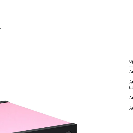
Up
Au
Au
til
Au
Au