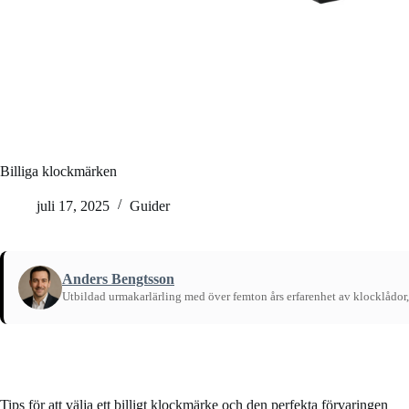
Billiga klockmärken
juli 17, 2025
Guider
Anders Bengtsson
Utbildad urmakarlärling med över femton års erfarenhet av klocklådor,
Hem
/
Guider
Tips för att välja ett billigt klockmärke och den perfekta förvaringen