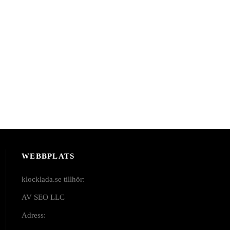
WEBBPLATS
klocklada.se tillhör:
AV SEO LLC
Adress: