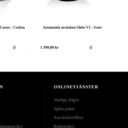
 Castor – Carbon
Automatisk urvindare Globe V1 – Svart
🛒
🛒
1 390,00
kr
N
ONLINETJÄNSTER
Vanliga frågor
Spåra paket
Användarvillkor
alningspolicy
Returpolicy