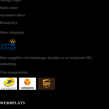
Spåra paket
Användarvillkor
Returpolicy
Säker shopping
Dina uppgifter och betalningar skyddas av en krypterad SSL-
anslutning.
Våra transportörer
WEBBPLATS