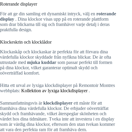
Roterande displayer
För att ge din samling ett dynamiskt intryck, välj en
roterande
display
. Dina klockor visas upp på en roterande plattform
som drar blickarna till sig och framhäver varje detalj i deras
praktfulla design.
Klockeskrin och klocklådor
Klockaskåp och klockaskar är perfekta för att förvara dina
värdefulla klockor skyddade från nyfikna blickar. De är ofta
utrustade med
mjuka kuddar
som passar perfekt till formen
på dina klockor, vilket garanterar optimalt skydd och
oöverträffad komfort.
Hitta ett urval av lyxiga klockdisplayer på Remontoir Montres
webbplats:
Kollektion av lyxiga klockdisplayer
.
Sammanfattningsvis är
klockdisplayer
ett måste för att
framhäva dina värdefulla klockor. De erbjuder oöverträffat
skydd och framhävande, vilket återspeglar skönheten och
värdet hos dina tidmätare. Tveka inte att investera i en display
som är värdig dina klockor, eftersom den utan tvekan kommer
att vara den perfekta ram för att framhäva dem.