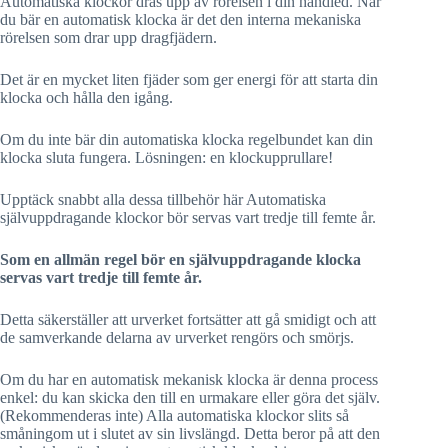
Automatiska klockor dras upp av rörelsen i din handled. När
du bär en automatisk klocka är det den interna mekaniska
rörelsen som drar upp dragfjädern.
Det är en mycket liten fjäder som ger energi för att starta din
klocka och hålla den igång.
Om du inte bär din automatiska klocka regelbundet kan din
klocka sluta fungera. Lösningen: en klockupprullare!
Upptäck snabbt alla dessa tillbehör här Automatiska
självuppdragande klockor bör servas vart tredje till femte år.
Som en allmän regel bör en självuppdragande klocka
servas vart tredje till femte år.
Detta säkerställer att urverket fortsätter att gå smidigt och att
de samverkande delarna av urverket rengörs och smörjs.
Om du har en automatisk mekanisk klocka är denna process
enkel: du kan skicka den till en urmakare eller göra det själv.
(Rekommenderas inte) Alla automatiska klockor slits så
småningom ut i slutet av sin livslängd. Detta beror på att den