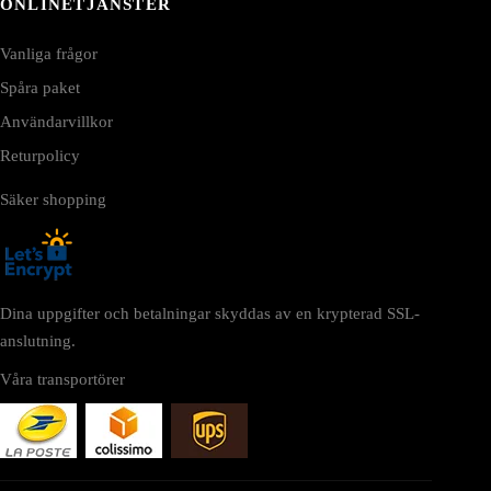
ONLINETJÄNSTER
Vanliga frågor
Spåra paket
Användarvillkor
Returpolicy
Säker shopping
Dina uppgifter och betalningar skyddas av en krypterad SSL-
anslutning.
Våra transportörer