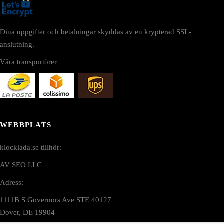
Dina uppgifter och betalningar skyddas av en krypterad SSL-
anslutning.
Våra transportörer
WEBBPLATS
klocklada.se tillhör:
AV SEO LLC
Adress:
1111B S Governors Ave STE 40127
Dover, DE 19904