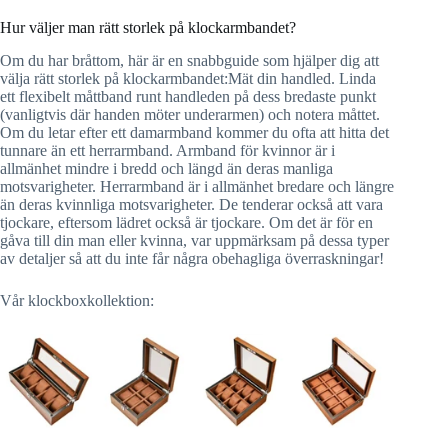
Hur väljer man rätt storlek på klockarmbandet?
Om du har bråttom, här är en snabbguide som hjälper dig att
välja rätt storlek på klockarmbandet:Mät din handled. Linda
ett flexibelt måttband runt handleden på dess bredaste punkt
(vanligtvis där handen möter underarmen) och notera måttet.
Om du letar efter ett damarmband kommer du ofta att hitta det
tunnare än ett herrarmband. Armband för kvinnor är i
allmänhet mindre i bredd och längd än deras manliga
motsvarigheter. Herrarmband är i allmänhet bredare och längre
än deras kvinnliga motsvarigheter. De tenderar också att vara
tjockare, eftersom lädret också är tjockare. Om det är för en
gåva till din man eller kvinna, var uppmärksam på dessa typer
av detaljer så att du inte får några obehagliga överraskningar!
Vår klockboxkollektion: