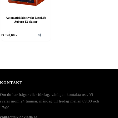
Automatisk klockvakt LuxeLift
Auburn 12 platser
🛒
13 390,00
kr
KONTAKT
Om du har frågor eller förslag, vänligen kontakta oss. Vi
svarar inom 24 timmar, måndag till fredag mellan 09:00 och
17:00.
contact@klocklada.se