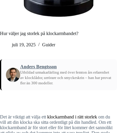
Hur väljer jag storlek på klockarmbandet?
juli 19, 2025
Guider
Anders Bengtsson
Utbildad urmakarlärling med över femton års erfarenhet
av klocklådor, urrörare och smyckeskrin – han har provat
fler än 300 modeller.
Hem
/
Guider
Det är viktigt att välja ett
klockarmband i rätt storlek
om du
vill att din klocka ska sitta ordentligt på din handled. Om ett
klockarmband är för stort eller för litet kommer det sannolikt
att glida av och det kommer inte att vara trevligt. Den goda