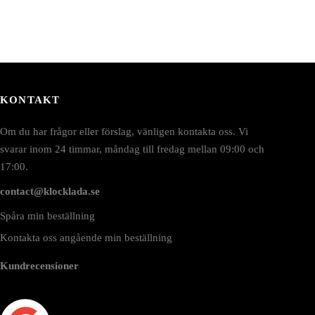
KONTAKT
Om du har frågor eller förslag, vänligen kontakta oss. Vi
svarar inom 24 timmar, måndag till fredag mellan 09:00 och
17:00.
contact@klocklada.se
Spåra min beställning
Kontakta oss angående min beställning
Kundrecensioner