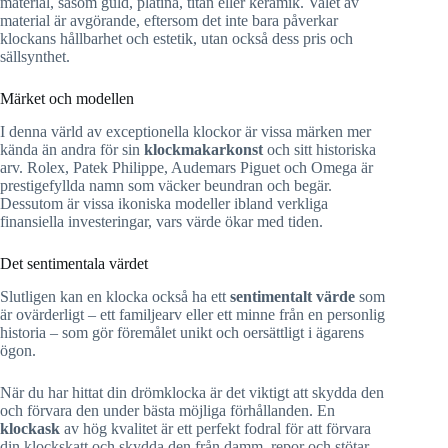
material, såsom guld, platina, titan eller keramik. Valet av
material är avgörande, eftersom det inte bara påverkar
klockans hållbarhet och estetik, utan också dess pris och
sällsynthet.
Märket och modellen
I denna värld av exceptionella klockor är vissa märken mer
kända än andra för sin
klockmakarkonst
och sitt historiska
arv. Rolex, Patek Philippe, Audemars Piguet och Omega är
prestigefyllda namn som väcker beundran och begär.
Dessutom är vissa ikoniska modeller ibland verkliga
finansiella investeringar, vars värde ökar med tiden.
Det sentimentala värdet
Slutligen kan en klocka också ha ett
sentimentalt värde
som
är ovärderligt – ett familjearv eller ett minne från en personlig
historia – som gör föremålet unikt och oersättligt i ägarens
ögon.
När du har hittat din drömklocka är det viktigt att skydda den
och förvara den under bästa möjliga förhållanden. En
klockask
av hög kvalitet är ett perfekt fodral för att förvara
din klockskatt och skydda den från damm, repor och stötar.