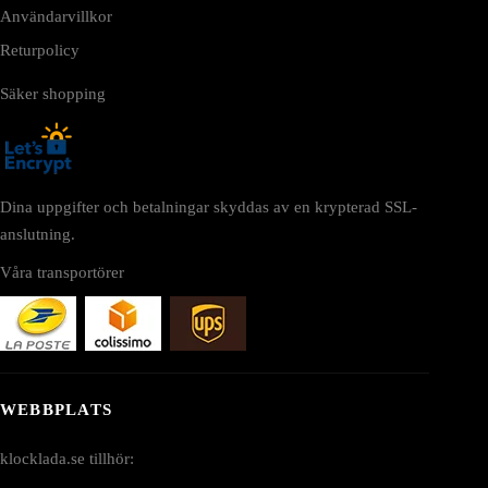
Användarvillkor
Returpolicy
Säker shopping
Dina uppgifter och betalningar skyddas av en krypterad SSL-
anslutning.
Våra transportörer
WEBBPLATS
klocklada.se tillhör: