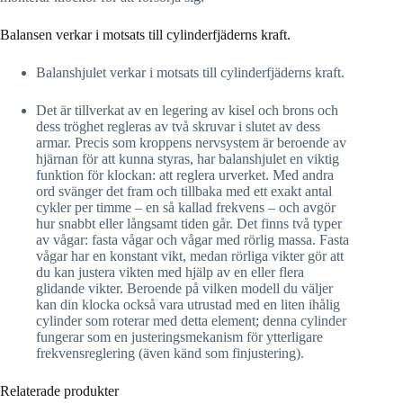
Balansen verkar i motsats till cylinderfjäderns kraft.
Balanshjulet verkar i motsats till cylinderfjäderns kraft.
Det är tillverkat av en legering av kisel och brons och
dess tröghet regleras av två skruvar i slutet av dess
armar. Precis som kroppens nervsystem är beroende av
hjärnan för att kunna styras, har balanshjulet en viktig
funktion för klockan: att reglera urverket. Med andra
ord svänger det fram och tillbaka med ett exakt antal
cykler per timme – en så kallad frekvens – och avgör
hur snabbt eller långsamt tiden går. Det finns två typer
av vågar: fasta vågar och vågar med rörlig massa. Fasta
vågar har en konstant vikt, medan rörliga vikter gör att
du kan justera vikten med hjälp av en eller flera
glidande vikter. Beroende på vilken modell du väljer
kan din klocka också vara utrustad med en liten ihålig
cylinder som roterar med detta element; denna cylinder
fungerar som en justeringsmekanism för ytterligare
frekvensreglering (även känd som finjustering).
Relaterade produkter