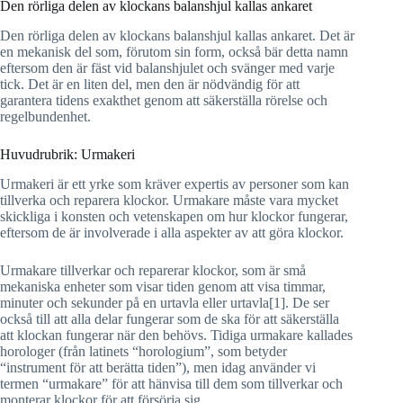
Den rörliga delen av klockans balanshjul kallas ankaret
Den rörliga delen av klockans balanshjul kallas ankaret. Det är
en mekanisk del som, förutom sin form, också bär detta namn
eftersom den är fäst vid balanshjulet och svänger med varje
tick. Det är en liten del, men den är nödvändig för att
garantera tidens exakthet genom att säkerställa rörelse och
regelbundenhet.
Huvudrubrik: Urmakeri
Urmakeri är ett yrke som kräver expertis av personer som kan
tillverka och reparera klockor. Urmakare måste vara mycket
skickliga i konsten och vetenskapen om hur klockor fungerar,
eftersom de är involverade i alla aspekter av att göra klockor.
Urmakare tillverkar och reparerar klockor, som är små
mekaniska enheter som visar tiden genom att visa timmar,
minuter och sekunder på en urtavla eller urtavla[1]. De ser
också till att alla delar fungerar som de ska för att säkerställa
att klockan fungerar när den behövs. Tidiga urmakare kallades
horologer (från latinets “horologium”, som betyder
“instrument för att berätta tiden”), men idag använder vi
termen “urmakare” för att hänvisa till dem som tillverkar och
monterar klockor för att försörja sig.