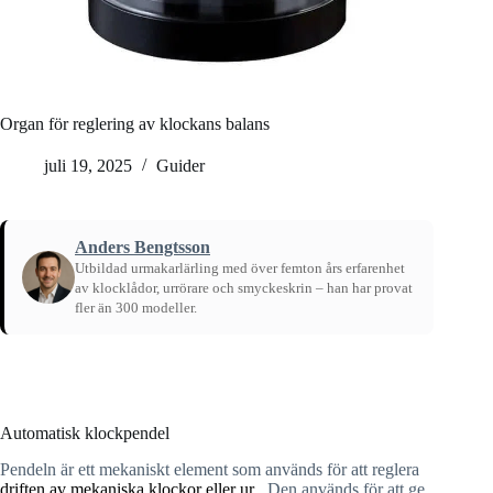
Organ för reglering av klockans balans
juli 19, 2025
Guider
Anders Bengtsson
Utbildad urmakarlärling med över femton års erfarenhet
av klocklådor, urrörare och smyckeskrin – han har provat
fler än 300 modeller.
Hem
/
Guider
Automatisk klockpendel
Pendeln är ett mekaniskt element som används för att reglera
driften av mekaniska klockor eller ur
. Den används för att ge