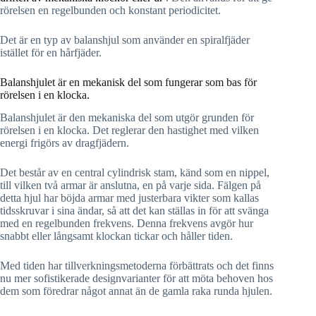
rörelsen en regelbunden och konstant periodicitet.
Det är en typ av balanshjul som använder en spiralfjäder
istället för en hårfjäder.
Balanshjulet är en mekanisk del som fungerar som bas för
rörelsen i en klocka.
Balanshjulet är den mekaniska del som utgör grunden för
rörelsen i en klocka. Det reglerar den hastighet med vilken
energi frigörs av dragfjädern.
Det består av en central cylindrisk stam, känd som en nippel,
till vilken två armar är anslutna, en på varje sida. Fälgen på
detta hjul har böjda armar med justerbara vikter som kallas
tidsskruvar i sina ändar, så att det kan ställas in för att svänga
med en regelbunden frekvens. Denna frekvens avgör hur
snabbt eller långsamt klockan tickar och håller tiden.
Med tiden har tillverkningsmetoderna förbättrats och det finns
nu mer sofistikerade designvarianter för att möta behoven hos
dem som föredrar något annat än de gamla raka runda hjulen.