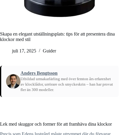
Skapa en elegant utställningsplats: tips för att presentera dina
klockor med stil
juli 17, 2025
Guider
Anders Bengtsson
Utbildad urmakarlärling med över femton års erfarenhet
av klocklådor, urrörare och smyckeskrin – han har provat
fler än 300 modeller.
Hem
/
Guider
Lek med skuggor och former för att framhäva dina klockor
Precis som Edens lustgård måste utrymmet där du förvarar