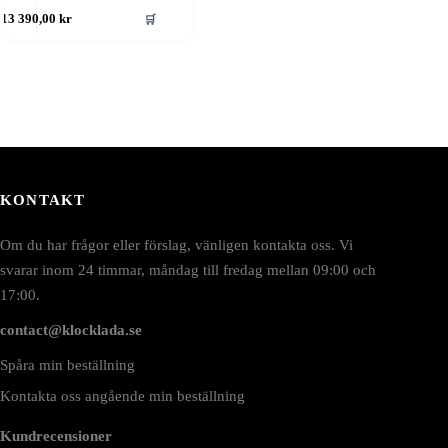
🛒
13 390,00
kr
KONTAKT
Om du har frågor eller förslag, vänligen kontakta oss. Vi
svarar inom 24 timmar, måndag till fredag mellan 09:00 och
17:00.
contact@klocklada.se
Spåra min beställning
Kontakta oss angående min beställning
Kundrecensioner