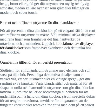
beige, brunt eller guld ger ditt utrymme en mysig och lyxig
atmosfär, medan kallare nyanser som grått eller blått ger en
modern och sober touch.
Ett rent och raffinerat utrymme för dina damklockor
För att presentera dina damklockor på ett elegant sätt är ett rent
och raffinerat utrymme ett måste. Välj minimalistiska displayer
med rena linjer som framhäver det fina hantverket på
urtavlorna och armbanden. Upptäck
kollektionen av displayer
för damklockor
som framhäver skönheten och det unika hos
dina klockor.
Oumbärliga tillbehör för en perfekt presentation
Slutligen, för att fullända ditt utrymme med elegans och stil,
satsa på tillbehör. Personliga dekorativa detaljer, som en
vacker vas, ett par ljusstakar eller en vintage spegel, ger din
samling extra karaktär. Våga blanda stilar och material för att
skapa ett unikt och harmoniskt utrymme som gör dina klockor
rättvisa. Glöm inte heller de nödvändiga tillbehören för att
underhålla och ta hand om dina klockor, såsom speciella dukar
för att rengöra urtavlorna, urvridare för att garantera att de
fungerar korrekt eller reseskrin för att ta med dem på ett säkert