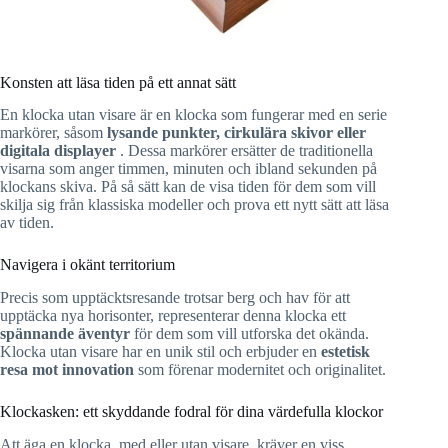
Konsten att läsa tiden på ett annat sätt
En klocka utan visare är en klocka som fungerar med en serie
markörer, såsom
lysande punkter, cirkulära skivor eller
digitala displayer
. Dessa markörer ersätter de traditionella
visarna som anger timmen, minuten och ibland sekunden på
klockans skiva. På så sätt kan de visa tiden för dem som vill
skilja sig från klassiska modeller och prova ett nytt sätt att läsa
av tiden.
Navigera i okänt territorium
Precis som upptäcktsresande trotsar berg och hav för att
upptäcka nya horisonter, representerar denna klocka ett
spännande äventyr
för dem som vill utforska det okända.
Klocka utan visare har en unik stil och erbjuder en
estetisk
resa mot innovation
som förenar modernitet och originalitet.
Klockasken: ett skyddande fodral för dina värdefulla klockor
Att äga en klocka, med eller utan visare, kräver en viss