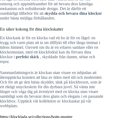
omsorg och uppmärksamhet för att bevara dess känsliga
mekanism och sofistikerade design. Det är därför ett
oumbärligt tillbehör för att
skydda och bevara dina klockor
under bästa möjliga förhållanden.
En säker kokong för dina klockskatter
En klockask är för en klocka vad ett bo är för en fågel: en
trygg och varm plats att ta sin tillflykt till efter långa timmar i
tidens himmel. Oavsett om du är en erfaren samlare eller en
klockentusiast, med ett klockfodral kan du förvara dina
klockor i
perfekt skick
, skyddade från damm, stötar och
repor.
Sammanfattningsvis är klockan utan visare en inbjudan att
återupptäcka konsten att läsa av tiden med stil och modernitet.
Och för att ge den bästa skyddet, tänk på klockboxen, som är
ett riktigt smyckeskrin för din dyrbara juvel. Så vänta inte
längre och våga dig på äventyret med en klocka utan visare
samtidigt som du bevarar dess glans och elegans i en passande
klockbox. Upptäck vår kollektion av klockaskar på vår
webbplats:
https://klocklada.se/collections/boite-montre