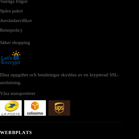
Vanliga frågor
Spåra paket
Användarvillkor
Returpolicy
Säker shopping
Dina uppgifter och betalningar skyddas av en krypterad SSL-
anslutning.
Våra transportörer
WEBBPLATS