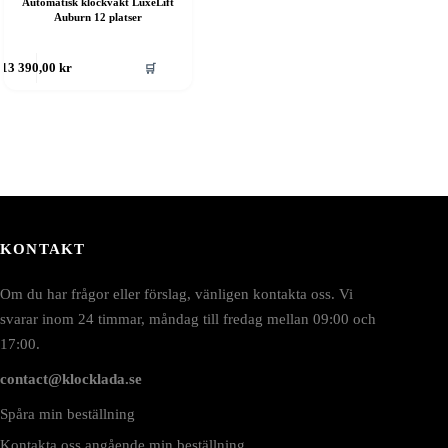
Automatisk klockvakt LuxeLift
Auburn 12 platser
🛒
13 390,00
kr
KONTAKT
Om du har frågor eller förslag, vänligen kontakta oss. Vi
svarar inom 24 timmar, måndag till fredag mellan 09:00 och
17:00.
contact@klocklada.se
Spåra min beställning
Kontakta oss angående min beställning