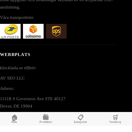
anslutning.
Våra transportörer
WEBBPLATS
klocklada.se tillhör:
AV SEO LLC
Adress:
1111B S Governors Ave STE 40127
Dover, DE 19904
USA
🏠
🛍️
📋
🛒
Hem
Produkter
Kategorier
Varukorg