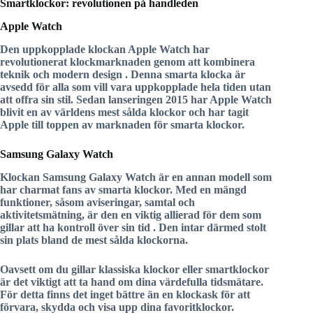
Smartklockor: revolutionen på handleden
Apple Watch
Den uppkopplade klockan
Apple Watch
har
revolutionerat klockmarknaden genom att kombinera
teknik och modern design
. Denna smarta klocka är
avsedd för alla som vill vara uppkopplade hela tiden utan
att offra sin stil. Sedan lanseringen 2015 har Apple Watch
blivit en av världens mest sålda klockor och har tagit
Apple till toppen av marknaden för smarta klockor.
Samsung Galaxy Watch
Klockan
Samsung Galaxy Watch
är en annan modell som
har charmat fans av smarta klockor. Med en mängd
funktioner, såsom aviseringar, samtal och
aktivitetsmätning, är den en viktig allierad för dem som
gillar att ha
kontroll över sin tid
. Den intar därmed stolt
sin plats bland de mest sålda klockorna.
Oavsett om du gillar klassiska klockor eller smartklockor
är det viktigt att ta hand om dina värdefulla tidsmätare.
För detta finns det inget bättre än en
klockask
för att
förvara, skydda och visa upp dina favoritklockor.