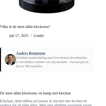
Vilka är de mest sålda klockorna?
juli 17, 2025
Guider
Anders Bengtsson
Utbildad urmakarlärling med över femton års erfarenhet
av klocklådor, urrörare och smyckeskrin – han har provat
fler än 300 modeller.
Hem
/
Guider
De mest sålda klockorna: en kamp mot klockan
Klockan, detta tidlösa accessoar, är mycket mer än bara ett
verktyg för att mäta tiden. Med sina otröttligt snurrande visare