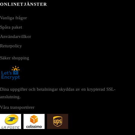
ONLINETJÄNSTER
Vanliga frågor
Spåra paket
Användarvillkor
Returpolicy
Säker shopping
Dina uppgifter och betalningar skyddas av en krypterad SSL-
anslutning.
Våra transportörer