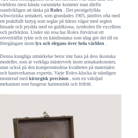
världens mest kända varumärke kommer man därför
oundvikligen att tänka på
Rolex
. Det prestigefyllda
schweiziska urmakeri, som grundades 1905, jämförs ofta med
ett praktfullt fartyg som seglar på tidens vågor med seglen
hissade och prydda med en guldkrona, symbolen för excellens
och perfektion. Under sin resa har Rolex förvärvat ett
oöverträffat rykte och en kändisstatus som idag gör det till en
föregångare inom
lyx och elegans över hela världen
.
Denna kungliga utmärkelse beror inte bara på dess ikoniska
modeller, som är verkliga mästerverk inom urmakarkonsten,
utan också på den kompromisslösa kvaliteten på materialen
och hantverkarnas expertis. Varje Rolex-klocka är nämligen
monterad med
kirurgisk precision
, som en väloljad
mekanism som fungerar harmoniskt och felfritt.