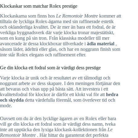
Klockaskar som matchar Rolex prestige
Klockaskarna som finns hos
Le Remontoir Montre
kommer att
tilltala de lyckliga Rolex-ägarna med sin raffinerade estetik
och oklanderliga kvalitet. De är mer än bara ett fodral, de är
verkliga byggnadsverk där varje klocka tronar majestätiskt,
som en kung på sin tron. Från klassiska modeller till mer
avancerade är dessa klockboxar tillverkade i
ädla material
,
såsom läder, ädelträ eller glas, och har en noggrann finish som
inte står Rolex elegans och raffinement efter.
Ge din klocka ett fodral som är värdigt dess prestige
Varje klocka är unik och är resultatet av ett tålmodigt och
noggrant arbete av dess skapare. I den meningen förtjänar den
att bevaras och visas upp på bästa sätt. Att investera i ett
kvalitetsfodral för klockor är därför ett klokt val för att
hedra
och skydda
detta värdefulla föremål, som överlever tid och
mode.
Oavsett om du är den lycklige ägaren av en Rolex eller bara
vill ge din klocka ett fodral som är värdigt dess namn, tveka
inte att upptäcka den lyxiga klockask-kollektionen från
Le
Remontoir Montre
. Här hittar du garanterat det perfekta