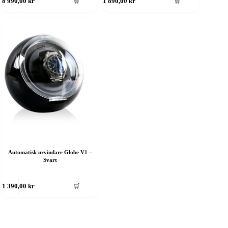
🛒
🛒
8 990,00
kr
1 890,00
kr
Automatisk urvindare Globe V1 –
Svart
🛒
1 390,00
kr