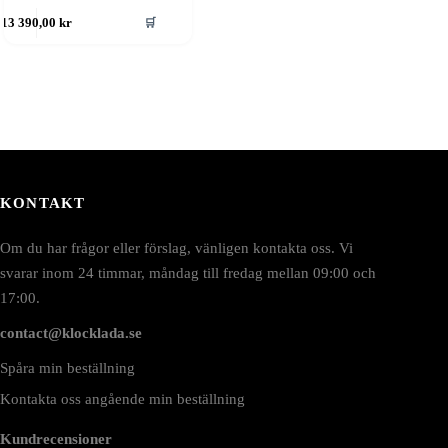
🛒
13 390,00
kr
KONTAKT
Om du har frågor eller förslag, vänligen kontakta oss. Vi
svarar inom 24 timmar, måndag till fredag mellan 09:00 och
17:00.
contact@klocklada.se
Spåra min beställning
Kontakta oss angående min beställning
Kundrecensioner