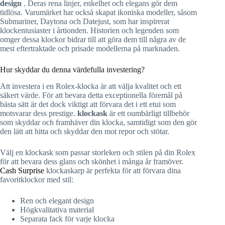
design
. Deras rena linjer, enkelhet och elegans gör dem
tidlösa. Varumärket har också skapat ikoniska modeller, såsom
Submariner, Daytona och Datejust, som har inspirerat
klockentusiaster i årtionden. Historien och legenden som
omger dessa klockor bidrar till att göra dem till några av de
mest eftertraktade och prisade modellerna på marknaden.
Hur skyddar du denna värdefulla investering?
Att investera i en Rolex-klocka är att välja kvalitet och ett
säkert värde. För att bevara detta exceptionella föremål på
bästa sätt är det dock viktigt att förvara det i ett etui som
motsvarar dess prestige.
klockask
är ett oumbärligt tillbehör
som skyddar och framhäver din klocka, samtidigt som den gör
den lätt att hitta och skyddar den mot repor och stötar.
Välj en klockask som passar storleken och stilen på din Rolex
för att bevara dess glans och skönhet i många år framöver.
Cash Surprise
klockaskarp är perfekta för att förvara dina
favoritklockor med stil:
Ren och elegant design
Högkvalitativa material
Separata fack för varje klocka