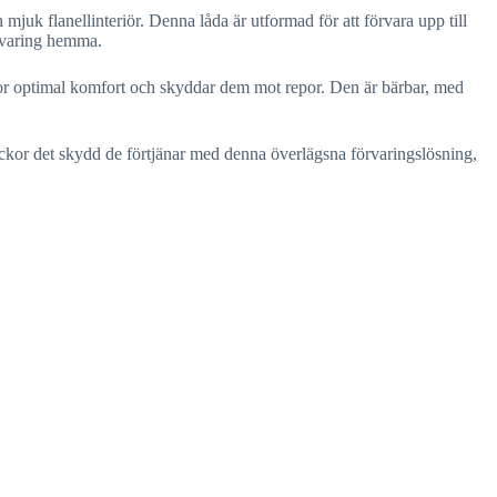
juk flanellinteriör. Denna låda är utformad för att förvara upp till
örvaring hemma.
ockor optimal komfort och skyddar dem mot repor. Den är bärbar, med
ockor det skydd de förtjänar med denna överlägsna förvaringslösning,