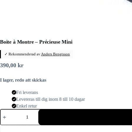
Boite à Montre – Précieuse Mini
✓ Rekommenderad av
Anders Bengtsson
390,00
kr
I lager, redo att skickas
Fri leverans
Levereras till dig inom 8 till 10 dagar
Enkel retur
Boite
à
Montre
-
Précieuse