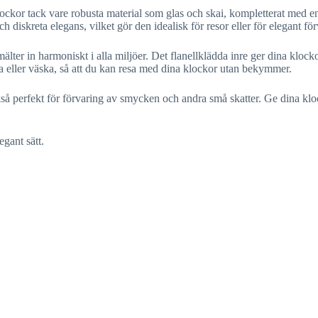
ckor tack vare robusta material som glas och skai, kompletterat med en m
 diskreta elegans, vilket gör den idealisk för resor eller för elegant f
smälter in harmoniskt i alla miljöer. Det flanellklädda inre ger dina kl
ka eller väska, så att du kan resa med dina klockor utan bekymmer.
ckså perfekt för förvaring av smycken och andra små skatter. Ge dina kl
egant sätt.