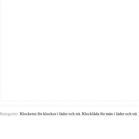
Mini
mängd
Kategorier:
Klocketui för klockor i läder och trä
,
Klocklåda för män i läder och trä