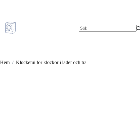
Hoppa
till
innehåll
Inga
resultat
Hem
/
Klocketui för klockor i läder och trä