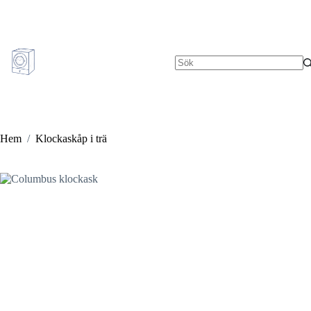
Hoppa
till
innehåll
Inga
resultat
Hem
/
Klockaskåp i trä