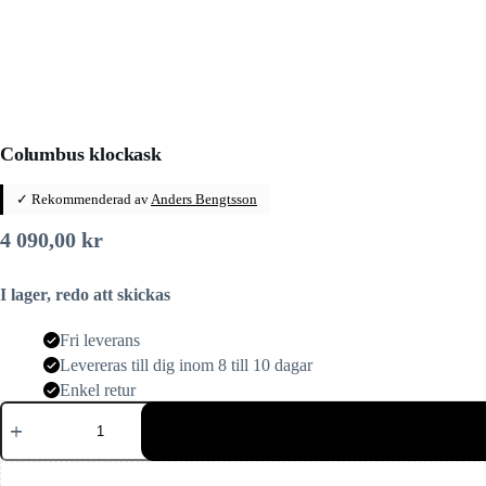
Columbus klockask
✓ Rekommenderad av
Anders Bengtsson
4 090,00
kr
I lager, redo att skickas
Fri leverans
Levereras till dig inom 8 till 10 dagar
Enkel retur
Columbus
klockask
mängd