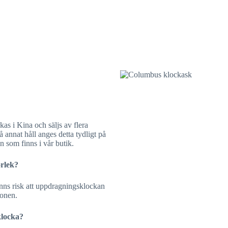
as i Kina och säljs av flera
å annat håll anges detta tydligt på
en som finns i vår butik.
orlek?
nns risk att uppdragningsklockan
ionen.
klocka?