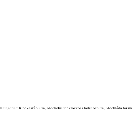
Kategorier:
Klockaskåp i trä
,
Klocketui för klockor i läder och trä
,
Klocklåda för mä