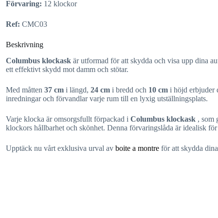
Förvaring:
12 klockor
Ref:
CMC03
Beskrivning
Columbus klockask
är utformad för att skydda och visa upp dina aut
ett effektivt skydd mot damm och stötar.
Med måtten
37 cm
i längd,
24 cm
i bredd och
10 cm
i höjd erbjuder 
inredningar och förvandlar varje rum till en lyxig utställningsplats.
Varje klocka är omsorgsfullt förpackad i
Columbus klockask
, som 
klockors hållbarhet och skönhet. Denna förvaringslåda är idealisk för 
Upptäck nu vårt exklusiva urval av
boite a montre
för att skydda din