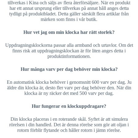
tillverkas i Kina och säljs av flera återförsäljare. När en produkt
har ett annat ursprung eller tillverkas på annat håll anges detta
tydligt på produktbladet. Detta gäller särskilt flera artiklar från
märken som finns i vår butik.
Hur vet jag om min klocka har rätt storlek?
Uppdragningsklockorna passar alla armband och urtavlor. Om det
finns risk att uppdragningsklockan är för liten anges detta i
produktinformationen.
Hur många varv per dag behöver min klocka?
En automatisk klocka behöver i genomsnitt 600 varv per dag. Ju
äldre din klocka är, desto fler varv per dag behöver den. När din
klocka är ny räcker det med 500 varv per dag.
Hur fungerar en klockuppdragare?
Din klocka placeras i en roterande skål. Syftet är att simulera
rörelsen i din handled. Det är denna rörelse som gör att oljan i
rotorn förblir flytande och håller rotorn i jämn rörelse.