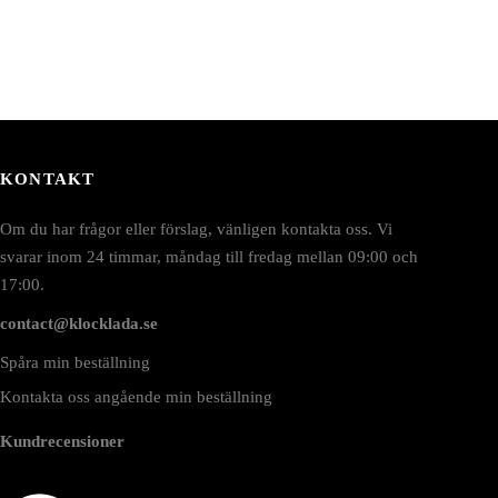
KONTAKT
Om du har frågor eller förslag, vänligen kontakta oss. Vi
svarar inom 24 timmar, måndag till fredag mellan 09:00 och
17:00.
contact@klocklada.se
Spåra min beställning
Kontakta oss angående min beställning
Kundrecensioner