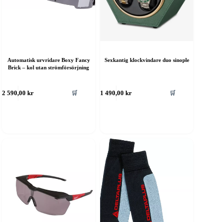
Automatisk urvridare Boxy Fancy
Sexkantig klockvindare duo sinople
Brick – kol utan strömförsörjning
🛒
🛒
2 590,00
kr
1 490,00
kr