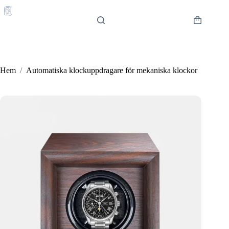
Hoppa
till
innehåll
Varukorg
Hem
/
Automatiska klockuppdragare för mekaniska klockor