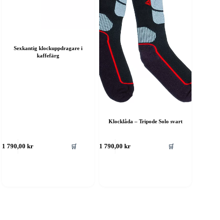
Sexkantig klockuppdragare i
kaffefärg
Klocklåda – Tripode Solo svart
🛒
🛒
1 790,00
kr
1 790,00
kr