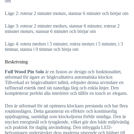
om
Läge 2: roterar 2 minuter moturs, stannar 6 minuter och börjar om
Läge 3: roterar 2 minuter medurs, stannar 6 minuter, roterar 2
minuter moturs, stannar 6 minuter och börjar om
Läge 4: rotera medurs i 5 minuter, rotera moturs i 5 minuter, i 3
timmar, stanna i 9 timmar och börja om
Beskrivning
Full Wood Pin Solo
är en fusion av design och funktionalitet,
utformad för ägare av högkvalitativa automatiska klockor.
Tillverkad av högkvalitativt tallträ, erbjuder denna urvindare en
raffinerad estetik med sin naturliga färg och enkla linjer. Den
kompletterar perfekt alla interiörer och tillför en touch av elegans.
Den är utformad för att optimera klockans prestanda och har flera
rotationslägen. Detta garanterar en effektiv och kontinuerlig
uppdragning, samtidigt som klockoljorna förblir smidiga. Den är
mycket energisnål och tystgående, vilket gör den både miljövänlig
och praktisk för daglig användning. Den inbyggda LED-
belysningen understryker dess moderna utseende och hjälper till