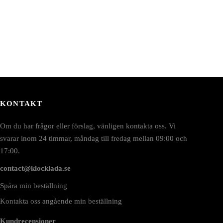
KONTAKT
Om du har frågor eller förslag, vänligen kontakta oss. Vi
svarar inom 24 timmar, måndag till fredag mellan 09:00 och
17:00.
contact@klocklada.se
Spåra min beställning
Kontakta oss angående min beställning
Kundrecensioner