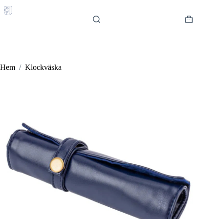
Hoppa
till
innehåll
Varukorg
Hem
/
Klockväska