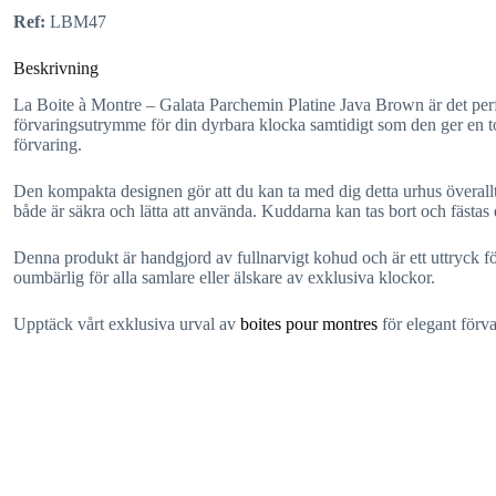
Ref:
LBM47
Beskrivning
La Boite à Montre – Galata Parchemin Platine Java Brown är det perfe
förvaringsutrymme för din dyrbara klocka samtidigt som den ger en to
förvaring.
Den kompakta designen gör att du kan ta med dig detta urhus överallt,
både är säkra och lätta att använda. Kuddarna kan tas bort och fästas e
Denna produkt är handgjord av fullnarvigt kohud och är ett uttryck f
oumbärlig för alla samlare eller älskare av exklusiva klockor.
Upptäck vårt exklusiva urval av
boites pour montres
för elegant förv