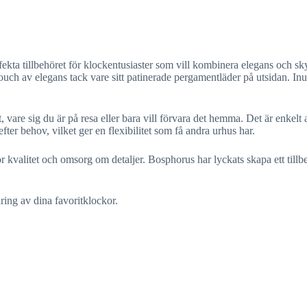
kta tillbehöret för klockentusiaster som vill kombinera elegans och sk
uch av elegans tack vare sitt patinerade pergamentläder på utsidan. In
 vare sig du är på resa eller bara vill förvara det hemma. Det är enkelt
fter behov, vilket ger en flexibilitet som få andra urhus har.
ör kvalitet och omsorg om detaljer. Bosphorus har lyckats skapa ett til
aring av dina favoritklockor.