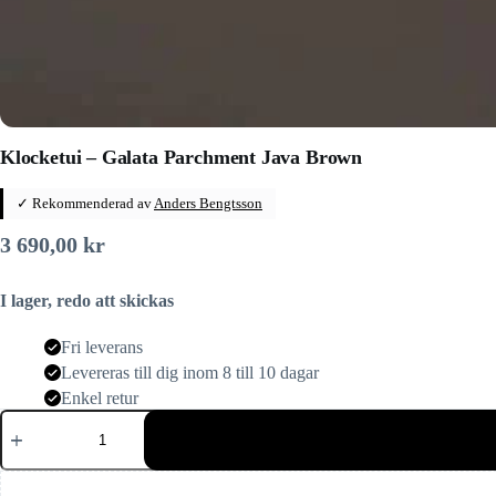
Klocketui – Galata Parchment Java Brown
✓ Rekommenderad av
Anders Bengtsson
3 690,00
kr
I lager, redo att skickas
Fri leverans
Levereras till dig inom 8 till 10 dagar
Enkel retur
Klocketui
–
Galata
Parchment
Java