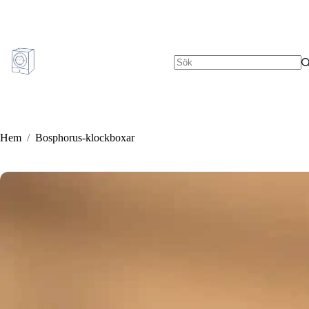
Hoppa
till
innehåll
Inga
resultat
Hem
/
Bosphorus-klockboxar