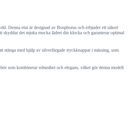
ydd. Denna etui är designad av Bosphorus och erbjuder ett säkert
uti skyddar det mjuka mocka lädret din klocka och garanterar optimal
 att stänga med hjälp av silverfärgade tryckknappar i mässing, som
lbehör som kombinerar robusthet och elegans, vilket gör denna modell