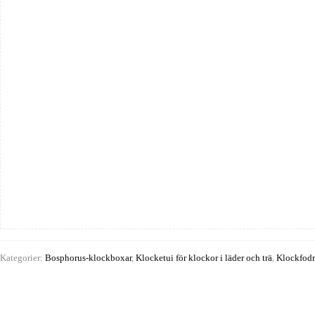
Brown
mängd
Kategorier:
Bosphorus-klockboxar
,
Klocketui för klockor i läder och trä
,
Klockfodra