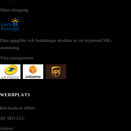
Säker shopping
Dina uppgifter och betalningar skyddas av en krypterad SSL-
anslutning.
Våra transportörer
WEBBPLATS
klocklada.se tillhör:
AV SEO LLC
Adress: