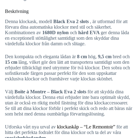
Beskrivning
Denna klockask, modell
Black Eva 2 slots
, är utformad för att
förvara dina automatiska klockor med stil och säkerhet.
Kombinationen av
1680D nylon
och
hård EVA
ger denna låda
en exceptionell stöttålighet samtidigt som den skyddar dina
värdefulla klockor från damm och slitage.
Den kompakta och eleganta lådan är
8 cm
hög,
9,5 cm
bred och
15 cm
lång, vilket gör den lätt att transportera samtidigt som den
erbjuder tillräckligt med utrymme för två klockor. Den sobra och
sofistikerade färgen passar perfekt för den som uppskattar
exklusiva klockor och framhäver varje klockas skönhet.
Välj
Boite à Montre – Black Eva 2 slots
för att skydda dina
värdefulla klockor. Denna etui erbjuder inte bara optimalt skydd,
utan är också en riktig mobil fästning för dina klockaccessoarer.
Se till att dina klockor förblir i perfekt skick och redo att bäras när
som helst med denna oumbärliga förvaringslösning.
Utforska vårt nya urval av
klockaskåp – “Le Remontoir”
för att
hitta det perfekta fodralet för dina klockor och ta del av våra
specialerbjudanden
.