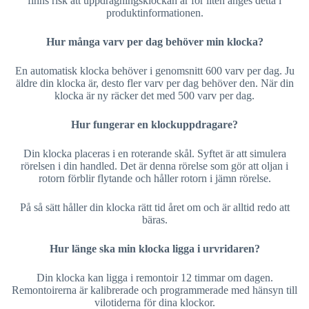
finns risk att uppdragningsklockan är för liten anges detta i
produktinformationen.
Hur många varv per dag behöver min klocka?
En automatisk klocka behöver i genomsnitt 600 varv per dag. Ju
äldre din klocka är, desto fler varv per dag behöver den. När din
klocka är ny räcker det med 500 varv per dag.
Hur fungerar en klockuppdragare?
Din klocka placeras i en roterande skål. Syftet är att simulera
rörelsen i din handled. Det är denna rörelse som gör att oljan i
rotorn förblir flytande och håller rotorn i jämn rörelse.
På så sätt håller din klocka rätt tid året om och är alltid redo att
bäras.
Hur länge ska min klocka ligga i urvridaren?
Din klocka kan ligga i remontoir 12 timmar om dagen.
Remontoirerna är kalibrerade och programmerade med hänsyn till
vilotiderna för dina klockor.