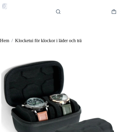
Hoppa
till
innehåll
Varukorg
Hem
/
Klocketui för klockor i läder och trä