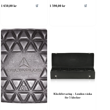
🛒
🛒
1 650,00
kr
1 590,00
kr
Klockförvaring – London-väska
för 5 klockor