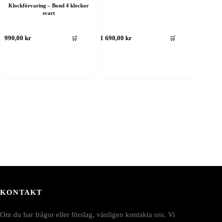
Klockförvaring – Bond 4 klockor
svart
🛒
🛒
990,00
kr
1 690,00
kr
KONTAKT
Om du har frågor eller förslag, vänligen kontakta oss. Vi