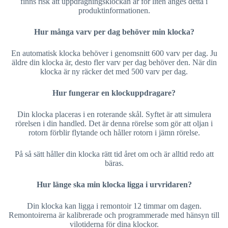
finns risk att uppdragningsklockan är för liten anges detta i
produktinformationen.
Hur många varv per dag behöver min klocka?
En automatisk klocka behöver i genomsnitt 600 varv per dag. Ju
äldre din klocka är, desto fler varv per dag behöver den. När din
klocka är ny räcker det med 500 varv per dag.
Hur fungerar en klockuppdragare?
Din klocka placeras i en roterande skål. Syftet är att simulera
rörelsen i din handled. Det är denna rörelse som gör att oljan i
rotorn förblir flytande och håller rotorn i jämn rörelse.
På så sätt håller din klocka rätt tid året om och är alltid redo att
bäras.
Hur länge ska min klocka ligga i urvridaren?
Din klocka kan ligga i remontoir 12 timmar om dagen.
Remontoirerna är kalibrerade och programmerade med hänsyn till
vilotiderna för dina klockor.