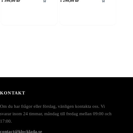
🛒
🛒
1 590,00
kr
1 290,00
kr
KONTAKT
Om du har frågor eller förslag, vänligen kontakta oss. Vi
svarar inom 24 timmar, måndag till fredag mellan 09:00 och
17:00.
contact@klocklada.se