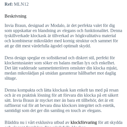
Ref:
MLN12
Beskrivning
Invia Braun, designad av Modalo, är det perfekta valet för dig
som uppskattar en blandning av elegans och funktionalitet. Denna
tyskillverkade klockask är tillverkad av högkvalitativa material
och kombinerar mikroläder med kornig struktur och sammet för
att ge ditt mest värdefulla ägodel optimalt skydd.
Dess design speglar en sofistikerad och diskret stil, perfekt för
klockentusiaster som söker en balans mellan lyx och enkelhet.
Det lätt vadderade sammetinteriören omsluter din klocka mjukt,
medan mikrolädjan på utsidan garanterar hållbarhet mot daglig
slitage.
Denna kompakta och lätta klockask kan enkelt tas med på resan
och är en praktisk lösning för att förvara din klocka på ett säkert
sätt. Invia Braun är mycket mer än bara ett tillbehör, det är ett
raffinerat val för att bevara dina klockors integritet och estetik,
samtidigt som det ger din samling en touch av elegans.
Bläddra nu i vårt exklusiva utbud av
klockförvaring
för att skydda