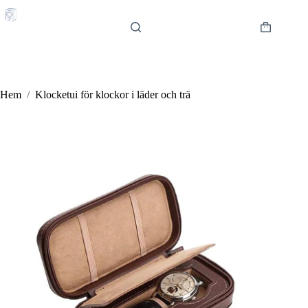
Hoppa
till
innehåll
Varukorg
Hem
/
Klocketui för klockor i läder och trä