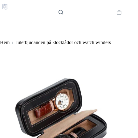
Hoppa
till
innehåll
Varukorg
Hem
/
Julerbjudanden på klocklådor och watch winders