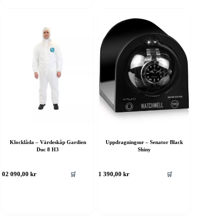
Klocklåda – Värdeskåp Gardien
Uppdragningsur – Senator Black
Duc 8 H3
Shiny
🛒
🛒
802 090,00
kr
1 390,00
kr