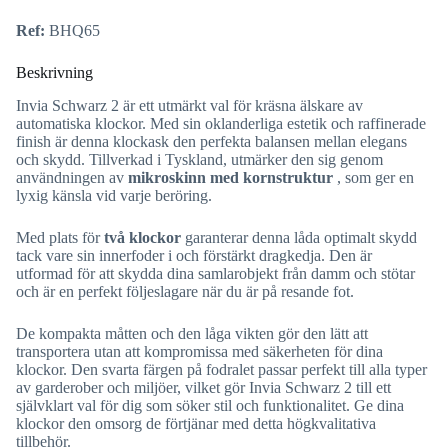
Ref:
BHQ65
Beskrivning
Invia Schwarz 2 är ett utmärkt val för kräsna älskare av
automatiska klockor. Med sin oklanderliga estetik och raffinerade
finish är denna klockask den perfekta balansen mellan elegans
och skydd. Tillverkad i Tyskland, utmärker den sig genom
användningen av
mikroskinn med kornstruktur
, som ger en
lyxig känsla vid varje beröring.
Med plats för
två klockor
garanterar denna låda optimalt skydd
tack vare sin innerfoder i
och förstärkt dragkedja. Den är
utformad för att skydda dina samlarobjekt från damm och stötar
och är en perfekt följeslagare när du är på resande fot.
De kompakta måtten och den låga vikten gör den lätt att
transportera utan att kompromissa med säkerheten för dina
klockor. Den svarta färgen på fodralet passar perfekt till alla typer
av garderober och miljöer, vilket gör Invia Schwarz 2 till ett
självklart val för dig som söker stil och funktionalitet. Ge dina
klockor den omsorg de förtjänar med detta högkvalitativa
tillbehör.