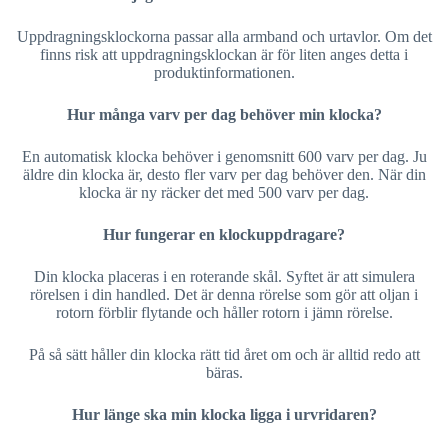
Uppdragningsklockorna passar alla armband och urtavlor. Om det
finns risk att uppdragningsklockan är för liten anges detta i
produktinformationen.
Hur många varv per dag behöver min klocka?
En automatisk klocka behöver i genomsnitt 600 varv per dag. Ju
äldre din klocka är, desto fler varv per dag behöver den. När din
klocka är ny räcker det med 500 varv per dag.
Hur fungerar en klockuppdragare?
Din klocka placeras i en roterande skål. Syftet är att simulera
rörelsen i din handled. Det är denna rörelse som gör att oljan i
rotorn förblir flytande och håller rotorn i jämn rörelse.
På så sätt håller din klocka rätt tid året om och är alltid redo att
bäras.
Hur länge ska min klocka ligga i urvridaren?