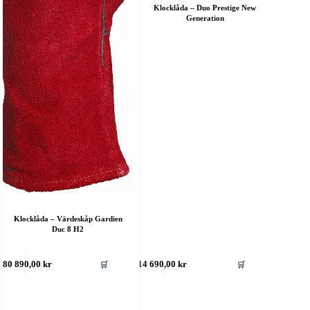
Klocklåda – Duo Prestige New
Generation
Klocklåda – Värdeskåp Gardien
Duc 8 H2
🛒
🛒
680 890,00
kr
14 690,00
kr