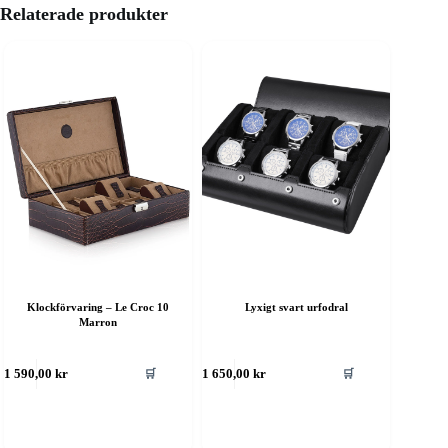
Relaterade produkter
Klockförvaring – Le Croc 10
Lyxigt svart urfodral
Marron
🛒
🛒
1 590,00
kr
1 650,00
kr