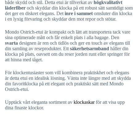
både skydd och stil. Detta etui är tillverkat av
högkvalitativt
läderfiber
och skyddar din klocka på ett robust sätt samtidigt som
det ger en diskret elegans. Det
inre i sammet
omsluter din klocka
i en lyxig förvaring och skyddar den mot repor och stötar.
Mondo Ostrich-etui är kompakt och lätt att transportera tack vare
sina optimerade mått och får enkelt plats i alla bagage. Den
svarta
designen är ren och tidlös och ger en touch av elegans till
din samling av reseprodukter. Ett
säkerhetsarmband
håller din
klocka på plats, oavsett om du reser jorden runt eller springer för
att hinna med tåget.
För klockentusiaster som vill kombinera praktiskhet och elegans
är detta etui en idealisk lösning. Vänta inte längre med att skydda
din favoritklocka på ett elegant och praktiskt sätt med Mondo
Ostrich-etui.
Upptäck vårt eleganta sortiment av
klockaskar
för att visa upp
dina finaste klockor.