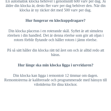
En automatisk klocka behöver i genomsnitt 600 varv per dag. Ju
äldre din klocka är, desto fler varv per dag behöver den. När din
klocka är ny räcker det med 500 varv per dag.
Hur fungerar en klockuppdragare?
Din klocka placeras i en roterande skål. Syftet är att simulera
rörelsen i din handled. Det är denna rörelse som gör att oljan i
rotorn förblir flytande och håller rotorn i jämn rörelse.
På så sätt håller din klocka rätt tid året om och är alltid redo att
bäras.
Hur länge ska min klocka ligga i urvridaren?
Din klocka kan ligga i remontoir 12 timmar om dagen.
Remontoirerna är kalibrerade och programmerade med hänsyn till
vilotiderna för dina klockor.