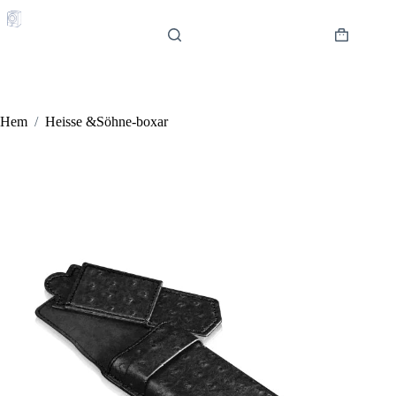
Hoppa
till
innehåll
Varukorg
Hem
/
Heisse &Söhne-boxar