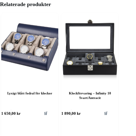
Relaterade produkter
Lyxigt blått fodral för klockor
Klockförvaring – Infinity 10
Svart/Antracit
🛒
🛒
1 650,00
kr
1 890,00
kr