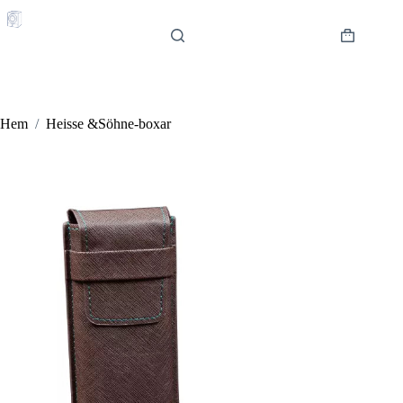
Hoppa
till
innehåll
Varukorg
Hem
/
Heisse &Söhne-boxar