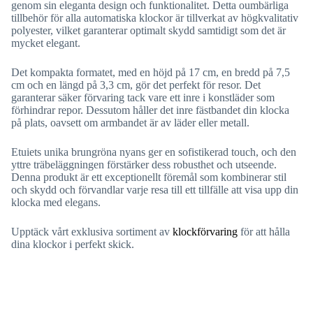
genom sin eleganta design och funktionalitet. Detta oumbärliga
tillbehör för alla automatiska klockor är tillverkat av högkvalitativ
polyester, vilket garanterar optimalt skydd samtidigt som det är
mycket elegant.
Det kompakta formatet, med en höjd på 17 cm, en bredd på 7,5
cm och en längd på 3,3 cm, gör det perfekt för resor. Det
garanterar säker förvaring tack vare ett inre i konstläder som
förhindrar repor. Dessutom håller det inre fästbandet din klocka
på plats, oavsett om armbandet är av läder eller metall.
Etuiets unika brungröna nyans ger en sofistikerad touch, och den
yttre träbeläggningen förstärker dess robusthet och utseende.
Denna produkt är ett exceptionellt föremål som kombinerar stil
och skydd och förvandlar varje resa till ett tillfälle att visa upp din
klocka med elegans.
Upptäck vårt exklusiva sortiment av
klockförvaring
för att hålla
dina klockor i perfekt skick.