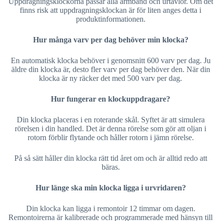
Uppdragningsklockorna passar alla armband och urtavlor. Om det
finns risk att uppdragningsklockan är för liten anges detta i
produktinformationen.
Hur många varv per dag behöver min klocka?
En automatisk klocka behöver i genomsnitt 600 varv per dag. Ju
äldre din klocka är, desto fler varv per dag behöver den. När din
klocka är ny räcker det med 500 varv per dag.
Hur fungerar en klockuppdragare?
Din klocka placeras i en roterande skål. Syftet är att simulera
rörelsen i din handled. Det är denna rörelse som gör att oljan i
rotorn förblir flytande och håller rotorn i jämn rörelse.
På så sätt håller din klocka rätt tid året om och är alltid redo att
bäras.
Hur länge ska min klocka ligga i urvridaren?
Din klocka kan ligga i remontoir 12 timmar om dagen.
Remontoirerna är kalibrerade och programmerade med hänsyn till