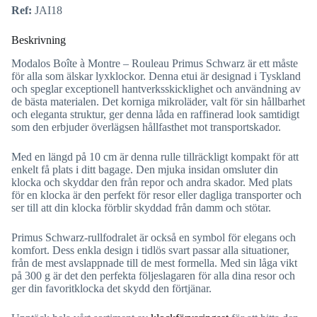
Ref:
JAI18
Beskrivning
Modalos Boîte à Montre – Rouleau Primus Schwarz är ett måste
för alla som älskar lyxklockor. Denna etui är designad i Tyskland
och speglar exceptionell hantverksskicklighet och användning av
de bästa materialen. Det korniga mikroläder, valt för sin hållbarhet
och eleganta struktur, ger denna låda en raffinerad look samtidigt
som den erbjuder överlägsen hållfasthet mot transportskador.
Med en längd på 10 cm är denna rulle tillräckligt kompakt för att
enkelt få plats i ditt bagage. Den mjuka insidan omsluter din
klocka och skyddar den från repor och andra skador. Med plats
för en klocka är den perfekt för resor eller dagliga transporter och
ser till att din klocka förblir skyddad från damm och stötar.
Primus Schwarz-rullfodralet är också en symbol för elegans och
komfort. Dess enkla design i tidlös svart passar alla situationer,
från de mest avslappnade till de mest formella. Med sin låga vikt
på 300 g är det den perfekta följeslagaren för alla dina resor och
ger din favoritklocka det skydd den förtjänar.