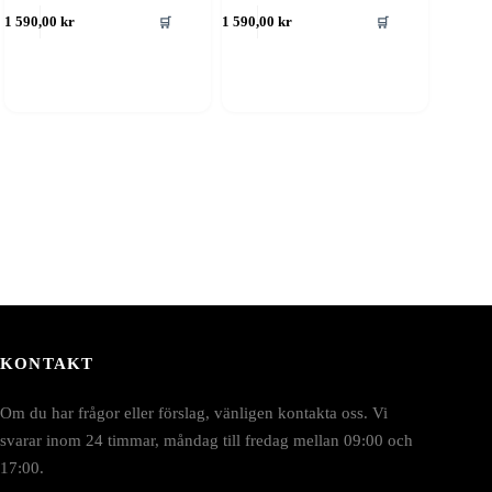
🛒
🛒
1 590,00
kr
1 590,00
kr
KONTAKT
Om du har frågor eller förslag, vänligen kontakta oss. Vi
svarar inom 24 timmar, måndag till fredag mellan 09:00 och
17:00.