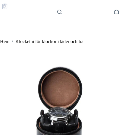
Hoppa
till
innehåll
Varukorg
Hem
/
Klocketui för klockor i läder och trä