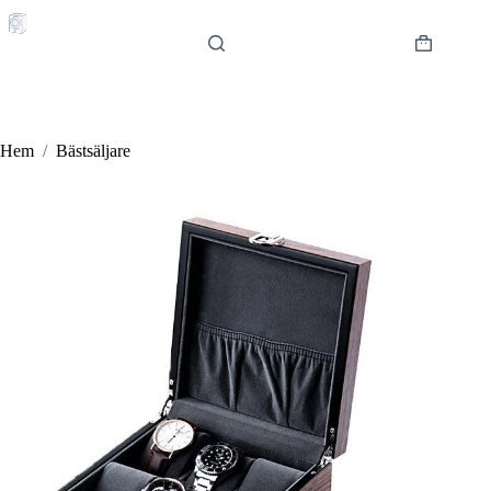
Hoppa
till
innehåll
Varukorg
Hem
/
Bästsäljare