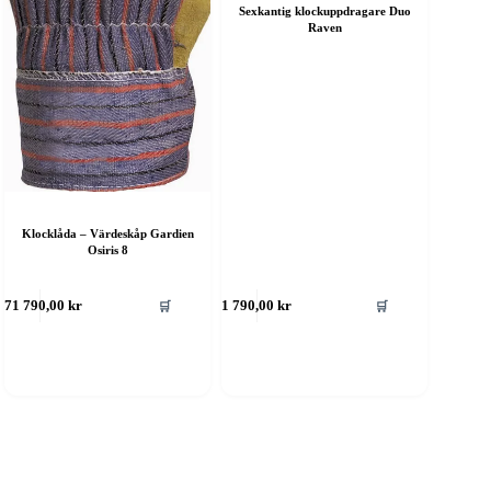
Sexkantig klockuppdragare Duo
Raven
Klocklåda – Värdeskåp Gardien
Osiris 8
🛒
🛒
771 790,00
kr
1 790,00
kr