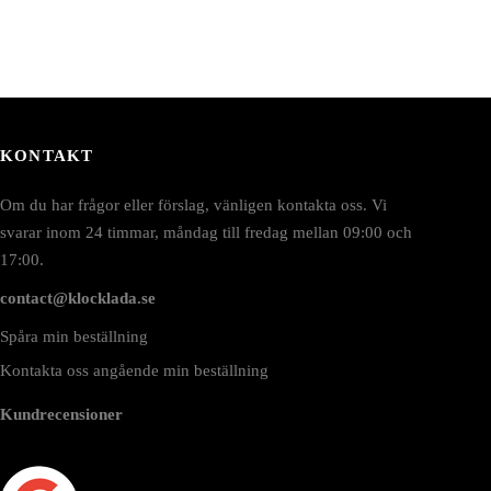
KONTAKT
Om du har frågor eller förslag, vänligen kontakta oss. Vi
svarar inom 24 timmar, måndag till fredag mellan 09:00 och
17:00.
contact@klocklada.se
Spåra min beställning
Kontakta oss angående min beställning
Kundrecensioner