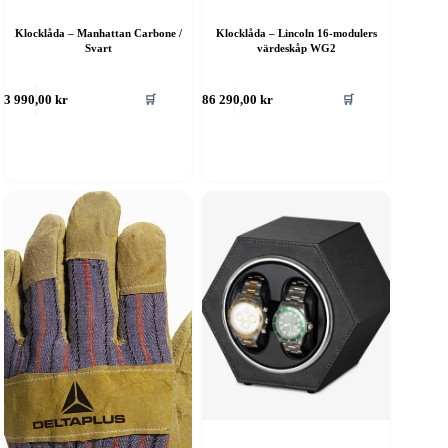
Klocklåda – Manhattan Carbone /
Klocklåda – Lincoln 16-modulers
Svart
värdeskåp WG2
🛒
🛒
3 990,00
kr
386 290,00
kr