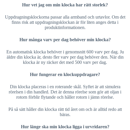
Hur vet jag om min klocka har rätt storlek?
Uppdragningsklockorna passar alla armband och urtavlor. Om det
finns risk att uppdragningsklockan är för liten anges detta i
produktinformationen.
Hur många varv per dag behöver min klocka?
En automatisk klocka behöver i genomsnitt 600 varv per dag. Ju
äldre din klocka är, desto fler varv per dag behöver den. När din
klocka är ny räcker det med 500 varv per dag.
Hur fungerar en klockuppdragare?
Din klocka placeras i en roterande skål. Syftet är att simulera
rörelsen i din handled. Det är denna rörelse som gör att oljan i
rotorn förblir flytande och håller rotorn i jämn rörelse.
På så sätt håller din klocka rätt tid året om och är alltid redo att
bäras.
Hur länge ska min klocka ligga i urvridaren?