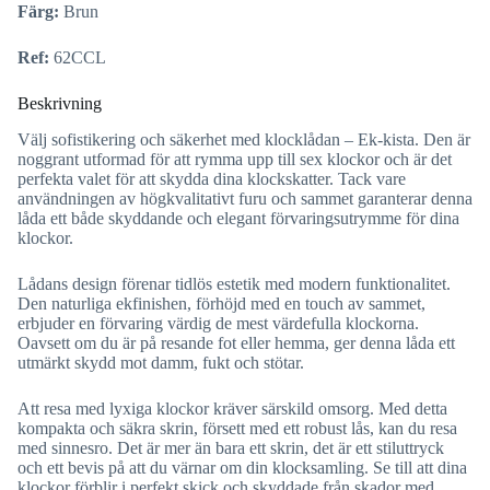
Färg:
Brun
Ref:
62CCL
Beskrivning
Välj sofistikering och säkerhet med klocklådan – Ek-kista. Den är
noggrant utformad för att rymma upp till sex klockor och är det
perfekta valet för att skydda dina klockskatter. Tack vare
användningen av högkvalitativt furu och sammet garanterar denna
låda ett både skyddande och elegant förvaringsutrymme för dina
klockor.
Lådans design förenar tidlös estetik med modern funktionalitet.
Den naturliga ekfinishen, förhöjd med en touch av sammet,
erbjuder en förvaring värdig de mest värdefulla klockorna.
Oavsett om du är på resande fot eller hemma, ger denna låda ett
utmärkt skydd mot damm, fukt och stötar.
Att resa med lyxiga klockor kräver särskild omsorg. Med detta
kompakta och säkra skrin, försett med ett robust lås, kan du resa
med sinnesro. Det är mer än bara ett skrin, det är ett stiluttryck
och ett bevis på att du värnar om din klocksamling. Se till att dina
klockor förblir i perfekt skick och skyddade från skador med