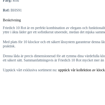
Färg:
Röd
Ref:
BHS91
Beskrivning
Friedich 10 Rot är en perfekt kombination av elegans och funktional
yttre i äkta läder ger ett sofistikerat utseende, medan det mjuka samm
Med plats för 10 klockor och ett säkert låssystem garanterar denna 
praktisk.
Denna låda är precis dimensionerad för att rymma dina värdefulla kloc
ett säkert sätt. Sammanfattningsvis är Friedich 10 Rot mycket mer än 
Upptäck vårt exklusiva sortiment nu:
upptäck vår kollektion av kloc