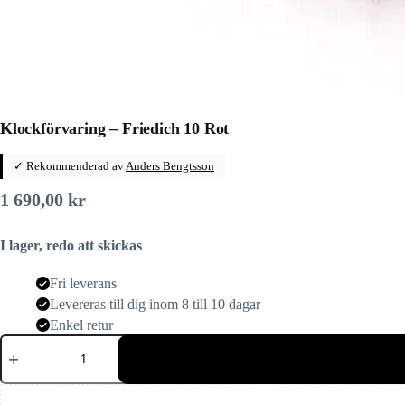
Klockförvaring – Friedich 10 Rot
✓ Rekommenderad av
Anders Bengtsson
1 690,00
kr
I lager, redo att skickas
Fri leverans
Levereras till dig inom 8 till 10 dagar
Enkel retur
Klockförvaring
-
Friedich
10
Rot