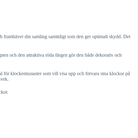
ch framhäver din samling samtidigt som den ger optimalt skydd. Det
gnen och den attraktiva röda färgen gör den både dekorativ och
l för klockentusiaster som vill visa upp och förvara sina klockor på
verk.
ckor.