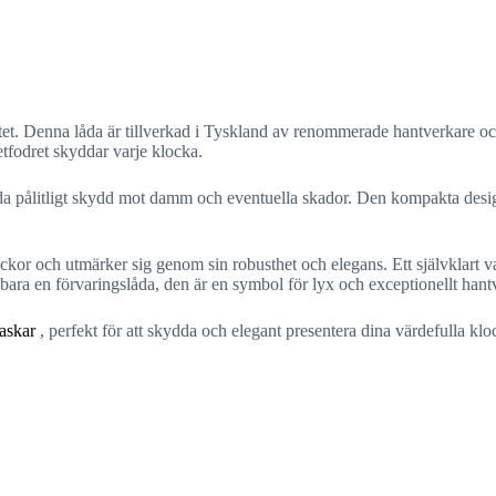
itet. Denna låda är tillverkad i Tyskland av renommerade hantverkare o
etfodret skyddar varje klocka.
låda pålitligt skydd mot damm och eventuella skador. Den kompakta desi
kor och utmärker sig genom sin robusthet och elegans. Ett självklart va
bara en förvaringslåda, den är en symbol för lyx och exceptionellt hant
kaskar
, perfekt för att skydda och elegant presentera dina värdefulla klo