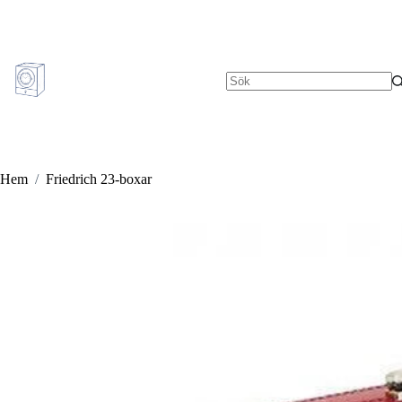
Hoppa
till
innehåll
Inga
resultat
Hem
/
Friedrich 23-boxar