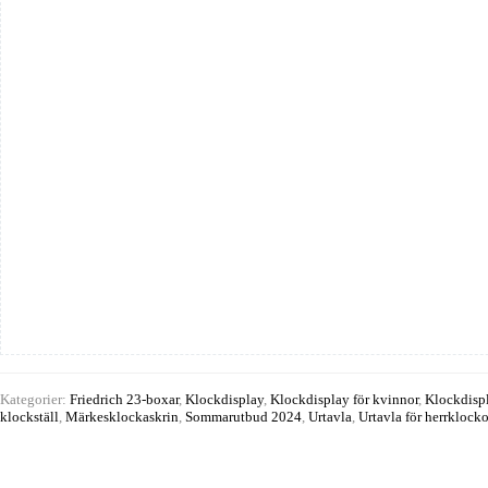
mängd
Kategorier:
Friedrich 23-boxar
,
Klockdisplay
,
Klockdisplay för kvinnor
,
Klockdisp
klockställ
,
Märkesklockaskrin
,
Sommarutbud 2024
,
Urtavla
,
Urtavla för herrklocko