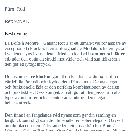
Färg:
Röd
Ref:
92NAD
Beskrivning
La Boîte à Montre – Gallant Rot 3 är ett utmärkt val för älskare av
exceptionella klockor. Den är designad av Modalo och den tyska
kvaliteten syns i varje detalj. Med sin klädsel i
sammet
och
läder
erbjuder den optimalt skydd mot väder och vind samtidigt som
den ger ett lyxigt intryck.
Den rymmer
tre klockor
gör att du kan hålla ordning på dina
värdefulla föremål och skydda dem från damm. Denna eleganta
och funktionella låda är den perfekta kombinationen av design
och praktiskhet. Dess kompakta mått gör att den passar in i alla
typer av interiörer och accentuerar samtidigt den eleganta
helhetsintrycket.
Den finns i en fängslande
röd
nyans som ger din samling en
färgklick samtidigt som den bibehåller en sober elegans. Oavsett
om du placerar den på byrån eller i ett kassaskåp blir Boîte à
Montre – Gallant Rot 3 ett måste för alla kunniga samlare. Njut av