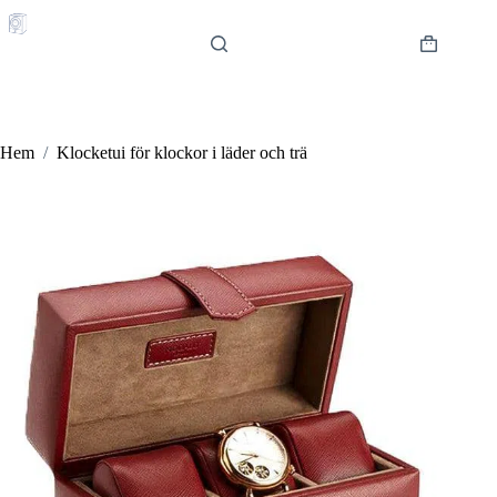
Hoppa
till
innehåll
Varukorg
Hem
/
Klocketui för klockor i läder och trä