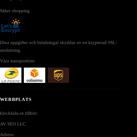
Säker shopping
Dina uppgifter och betalningar skyddas av en krypterad SSL-
anslutning.
Våra transportörer
WEBBPLATS
klocklada.se tillhör:
AV SEO LLC
Adress: