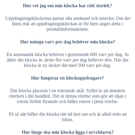
Hur vet jag om min klocka har rätt storlek?
Uppdragningsklockorna passar alla armband och urtavlor. Om det
finns risk att uppdragningsklockan är för liten anges detta i
produktinformationen.
Hur många varv per dag behöver min klocka?
En automatisk klocka behöver i genomsnitt 600 varv per dag. Ju
äldre din klocka är, desto fler varv per dag behöver den. När din
klocka är ny räcker det med 500 varv per dag.
Hur fungerar en klockuppdragare?
Din klocka placeras i en roterande skål. Syftet är att simulera
rörelsen i din handled. Det är denna rörelse som gör att oljan i
rotorn förblir flytande och håller rotorn i jämn rörelse.
På så sätt håller din klocka rätt tid året om och är alltid redo att
bäras.
Hur länge ska min klocka ligga i urvridaren?