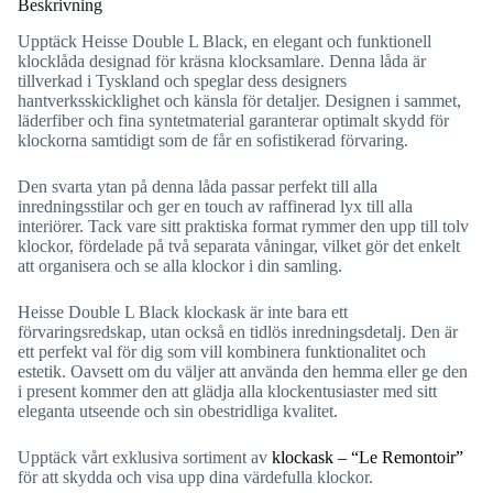
Beskrivning
Upptäck Heisse Double L Black, en elegant och funktionell
klocklåda designad för kräsna klocksamlare. Denna låda är
tillverkad i Tyskland och speglar dess designers
hantverksskicklighet och känsla för detaljer. Designen i sammet,
läderfiber och fina syntetmaterial garanterar optimalt skydd för
klockorna samtidigt som de får en sofistikerad förvaring.
Den svarta ytan på denna låda passar perfekt till alla
inredningsstilar och ger en touch av raffinerad lyx till alla
interiörer. Tack vare sitt praktiska format rymmer den upp till tolv
klockor, fördelade på två separata våningar, vilket gör det enkelt
att organisera och se alla klockor i din samling.
Heisse Double L Black klockask är inte bara ett
förvaringsredskap, utan också en tidlös inredningsdetalj. Den är
ett perfekt val för dig som vill kombinera funktionalitet och
estetik. Oavsett om du väljer att använda den hemma eller ge den
i present kommer den att glädja alla klockentusiaster med sitt
eleganta utseende och sin obestridliga kvalitet.
Upptäck vårt exklusiva sortiment av
klockask – “Le Remontoir”
för att skydda och visa upp dina värdefulla klockor.