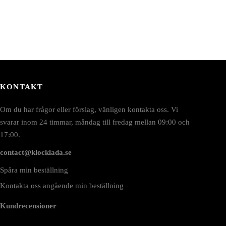
KONTAKT
Om du har frågor eller förslag, vänligen kontakta oss. Vi
svarar inom 24 timmar, måndag till fredag mellan 09:00 och
17:00.
contact@klocklada.se
Spåra min beställning
Kontakta oss angående min beställning
Kundrecensioner