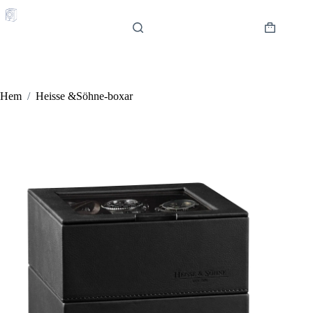
Hoppa
till
innehåll
Varukorg
Hem
/
Heisse &Söhne-boxar