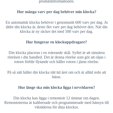
produktinformationen.
Hur många varv per dag behöver min klocka?
En automatisk klocka behöver i genomsnitt 600 varv per dag. Ju
äldre din klocka är, desto fler varv per dag behöver den. När din
klocka är ny räcker det med 500 varv per dag.
Hur fungerar en klockuppdragare?
Din klocka placeras i en roterande skål. Syftet är att simulera
rörelsen i din handled. Det är denna rörelse som gör att oljan i
rotorn förblir flytande och håller rotorn i jämn rörelse.
På så sätt håller din klocka rätt tid året om och är alltid redo att
bäras.
Hur länge ska min klocka ligga i urvridaren?
Din klocka kan ligga i remontoir 12 timmar om dagen.
Remontoirerna är kalibrerade och programmerade med hänsyn till
vilotiderna för dina klockor.