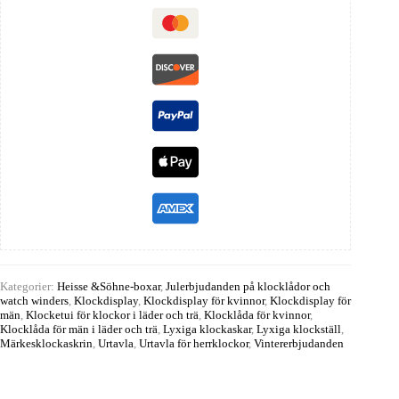
Kategorier:
Heisse &Söhne-boxar
,
Julerbjudanden på klocklådor och
watch winders
,
Klockdisplay
,
Klockdisplay för kvinnor
,
Klockdisplay för
män
,
Klocketui för klockor i läder och trä
,
Klocklåda för kvinnor
,
Klocklåda för män i läder och trä
,
Lyxiga klockaskar
,
Lyxiga klockställ
,
Märkesklockaskrin
,
Urtavla
,
Urtavla för herrklockor
,
Vintererbjudanden