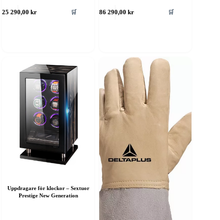
🛒
🛒
425 290,00
kr
386 290,00
kr
Uppdragare för klockor – Sextuor
Prestige New Generation