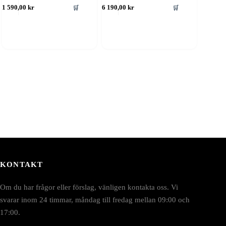
🛒
🛒
1 590,00
kr
6 190,00
kr
KONTAKT
Om du har frågor eller förslag, vänligen kontakta oss. Vi
svarar inom 24 timmar, måndag till fredag mellan 09:00 och
17:00.