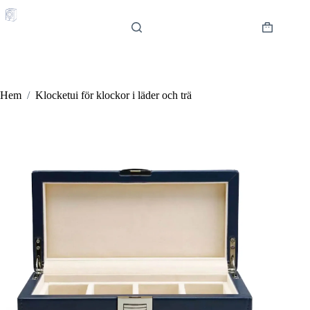
Hoppa
till
innehåll
Varukorg
Hem
/
Klocketui för klockor i läder och trä