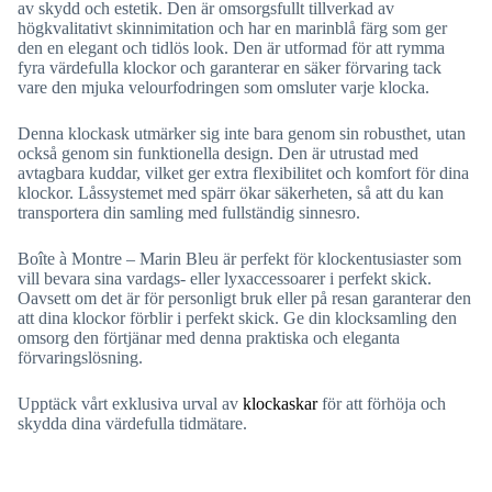
av skydd och estetik. Den är omsorgsfullt tillverkad av
högkvalitativt skinnimitation och har en marinblå färg som ger
den en elegant och tidlös look. Den är utformad för att rymma
fyra värdefulla klockor och garanterar en säker förvaring tack
vare den mjuka velourfodringen som omsluter varje klocka.
Denna klockask utmärker sig inte bara genom sin robusthet, utan
också genom sin funktionella design. Den är utrustad med
avtagbara kuddar, vilket ger extra flexibilitet och komfort för dina
klockor. Låssystemet med spärr ökar säkerheten, så att du kan
transportera din samling med fullständig sinnesro.
Boîte à Montre – Marin Bleu är perfekt för klockentusiaster som
vill bevara sina vardags- eller lyxaccessoarer i perfekt skick.
Oavsett om det är för personligt bruk eller på resan garanterar den
att dina klockor förblir i perfekt skick. Ge din klocksamling den
omsorg den förtjänar med denna praktiska och eleganta
förvaringslösning.
Upptäck vårt exklusiva urval av
klockaskar
för att förhöja och
skydda dina värdefulla tidmätare.