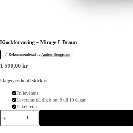
Klockförvaring – Mirage L Braun
✓ Rekommenderad av
Anders Bengtsson
1 590,00
kr
I lager, redo att skickas
Fri leverans
Levereras till dig inom 8 till 10 dagar
Enkel retur
Klockförvaring
–
Mirage
L
Braun