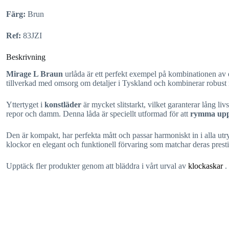
Färg:
Brun
Ref:
83JZI
Beskrivning
Mirage L Braun
urlåda är ett perfekt exempel på kombinationen av
tillverkad med omsorg om detaljer i Tyskland och kombinerar robust ma
Yttertyget i
konstläder
är mycket slitstarkt, vilket garanterar lång 
repor och damm. Denna låda är speciellt utformad för att
rymma upp 
Den är kompakt, har perfekta mått och passar harmoniskt in i alla u
klockor en elegant och funktionell förvaring som matchar deras prest
Upptäck fler produkter genom att bläddra i vårt urval av
klockaskar
.