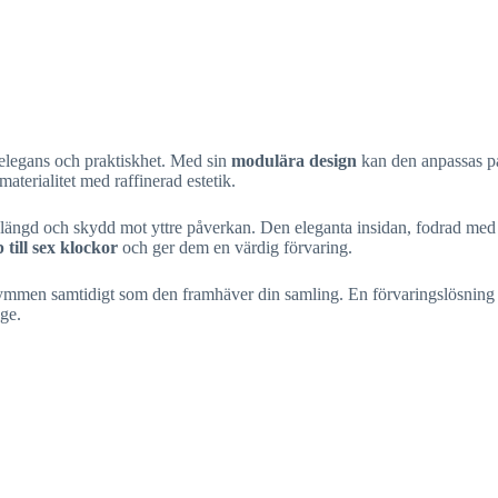
 elegans och praktiskhet. Med sin
modulära design
kan den anpassas på 
terialitet med raffinerad estetik.
livslängd och skydd mot yttre påverkan. Den eleganta insidan, fodrad me
till sex klockor
och ger dem en värdig förvaring.
trymmen samtidigt som den framhäver din samling. En förvaringslösning 
ige.