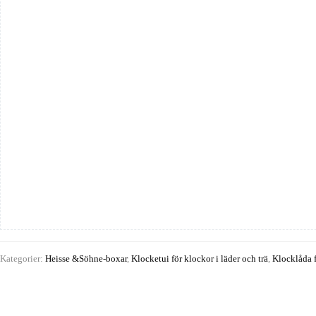
mängd
Kategorier:
Heisse &Söhne-boxar
,
Klocketui för klockor i läder och trä
,
Klocklåda 