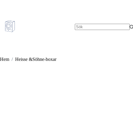
Hoppa
till
innehåll
Inga
resultat
Hem
/
Heisse &Söhne-boxar