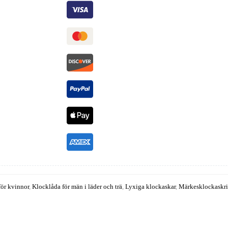
för kvinnor
,
Klocklåda för män i läder och trä
,
Lyxiga klockaskar
,
Märkesklockaskr