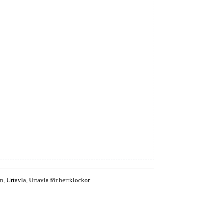
in
,
Urtavla
,
Urtavla för herrklockor