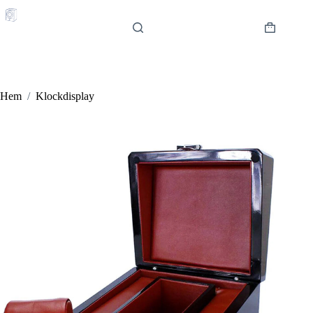
Hoppa
till
innehåll
Varukorg
Hem
/
Klockdisplay