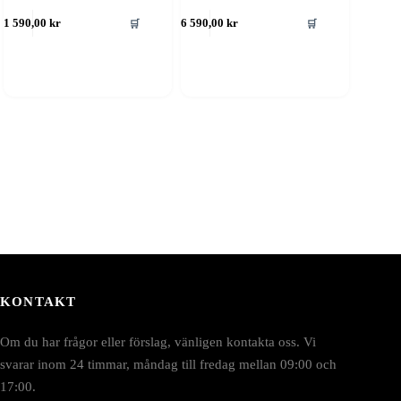
🛒
🛒
1 590,00
kr
6 590,00
kr
KONTAKT
Om du har frågor eller förslag, vänligen kontakta oss. Vi
svarar inom 24 timmar, måndag till fredag mellan 09:00 och
17:00.