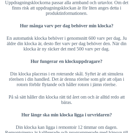
Uppdragningsklockorna passar alla armband och urtavlor. Om det
finns risk att uppdragningsklockan är för liten anges detta i
produktinformationen.
Hur många varv per dag behöver min klocka?
En automatisk klocka behöver i genomsnitt 600 varv per dag. Ju
äldre din klocka är, desto fler varv per dag behöver den. När din
klocka är ny räcker det med 500 varv per dag.
Hur fungerar en klockuppdragare?
Din klocka placeras i en roterande skål. Syftet är att simulera
rörelsen i din handled. Det är denna rörelse som gör att oljan i
rotorn förblir flytande och håller rotorn i jämn rörelse.
På så sätt håller din klocka rätt tid året om och är alltid redo att
bäras.
Hur länge ska min klocka ligga i urvridaren?
Din klocka kan ligga i remontoir 12 timmar om dagen.
Remontoirerna är kalibrerade och programmerade med hänsyn till