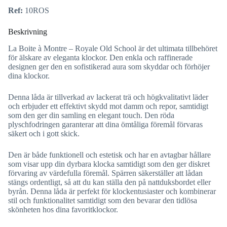
Ref:
10ROS
Beskrivning
La Boite à Montre – Royale Old School är det ultimata tillbehöret
för älskare av eleganta klockor. Den enkla och raffinerade
designen ger den en sofistikerad aura som skyddar och förhöjer
dina klockor.
Denna låda är tillverkad av lackerat trä och högkvalitativt läder
och erbjuder ett effektivt skydd mot damm och repor, samtidigt
som den ger din samling en elegant touch. Den röda
plyschfodringen garanterar att dina ömtåliga föremål förvaras
säkert och i gott skick.
Den är både funktionell och estetisk och har en avtagbar hållare
som visar upp din dyrbara klocka samtidigt som den ger diskret
förvaring av värdefulla föremål. Spärren säkerställer att lådan
stängs ordentligt, så att du kan ställa den på nattduksbordet eller
byrån. Denna låda är perfekt för klockentusiaster och kombinerar
stil och funktionalitet samtidigt som den bevarar den tidlösa
skönheten hos dina favoritklockor.