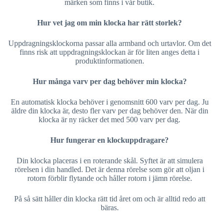
märken som finns i vår butik.
Hur vet jag om min klocka har rätt storlek?
Uppdragningsklockorna passar alla armband och urtavlor. Om det
finns risk att uppdragningsklockan är för liten anges detta i
produktinformationen.
Hur många varv per dag behöver min klocka?
En automatisk klocka behöver i genomsnitt 600 varv per dag. Ju
äldre din klocka är, desto fler varv per dag behöver den. När din
klocka är ny räcker det med 500 varv per dag.
Hur fungerar en klockuppdragare?
Din klocka placeras i en roterande skål. Syftet är att simulera
rörelsen i din handled. Det är denna rörelse som gör att oljan i
rotorn förblir flytande och håller rotorn i jämn rörelse.
På så sätt håller din klocka rätt tid året om och är alltid redo att
bäras.