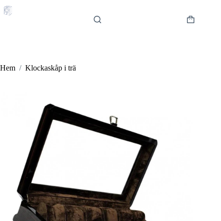
Hoppa
till
innehåll
Varukorg
Hem
/
Klockaskåp i trä