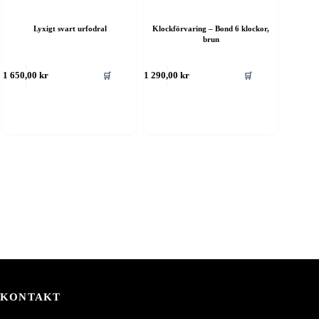
Lyxigt svart urfodral
Klockförvaring – Bond 6 klockor,
brun
🛒
🛒
1 650,00
kr
1 290,00
kr
KONTAKT