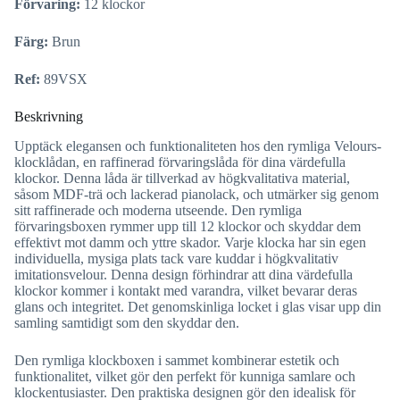
Förvaring:
12 klockor
Färg:
Brun
Ref:
89VSX
Beskrivning
Upptäck elegansen och funktionaliteten hos den rymliga Velours-
klocklådan, en raffinerad förvaringslåda för dina värdefulla
klockor. Denna låda är tillverkad av högkvalitativa material,
såsom MDF-trä och lackerad pianolack, och utmärker sig genom
sitt raffinerade och moderna utseende. Den rymliga
förvaringsboxen rymmer upp till 12 klockor och skyddar dem
effektivt mot damm och yttre skador. Varje klocka har sin egen
individuella, mysiga plats tack vare kuddar i högkvalitativ
imitationsvelour. Denna design förhindrar att dina värdefulla
klockor kommer i kontakt med varandra, vilket bevarar deras
glans och integritet. Det genomskinliga locket i glas visar upp din
samling samtidigt som den skyddar den.
Den rymliga klockboxen i sammet kombinerar estetik och
funktionalitet, vilket gör den perfekt för kunniga samlare och
klockentusiaster. Den praktiska designen gör den idealisk för