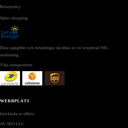
Returpolicy
Säker shopping
Dina uppgifter och betalningar skyddas av en krypterad SSL-
anslutning.
Våra transportörer
WEBBPLATS
klocklada.se tillhör:
AV SEO LLC