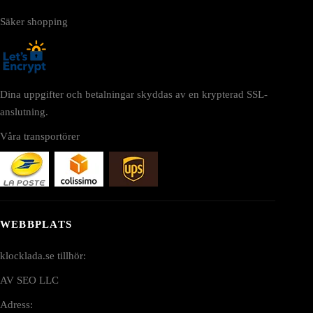
Säker shopping
Dina uppgifter och betalningar skyddas av en krypterad SSL-
anslutning.
Våra transportörer
WEBBPLATS
klocklada.se tillhör:
AV SEO LLC
Adress: