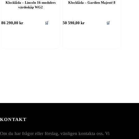
Klocklåda – Lincoln 16-modulers
Klocklåda – Gardien Majesté 8
värdeskåp WG2
🛒
🛒
386 290,00
kr
650 590,00
kr
KONTAKT
Om du har frågor eller förslag, vänligen kontakta oss. Vi