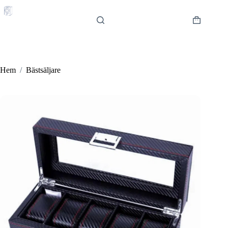
Hoppa
till
innehåll
Varukorg
Hem
/
Bästsäljare