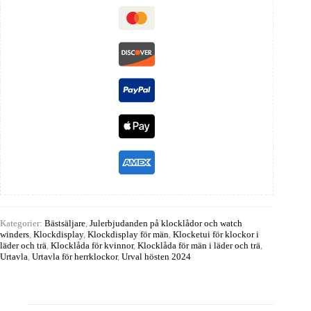
Kategorier:
Bästsäljare
,
Julerbjudanden på klocklådor och watch
winders
,
Klockdisplay
,
Klockdisplay för män
,
Klocketui för klockor i
läder och trä
,
Klocklåda för kvinnor
,
Klocklåda för män i läder och trä
,
Urtavla
,
Urtavla för herrklockor
,
Urval hösten 2024