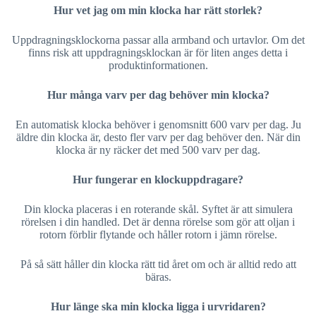
Hur vet jag om min klocka har rätt storlek?
Uppdragningsklockorna passar alla armband och urtavlor. Om det
finns risk att uppdragningsklockan är för liten anges detta i
produktinformationen.
Hur många varv per dag behöver min klocka?
En automatisk klocka behöver i genomsnitt 600 varv per dag. Ju
äldre din klocka är, desto fler varv per dag behöver den. När din
klocka är ny räcker det med 500 varv per dag.
Hur fungerar en klockuppdragare?
Din klocka placeras i en roterande skål. Syftet är att simulera
rörelsen i din handled. Det är denna rörelse som gör att oljan i
rotorn förblir flytande och håller rotorn i jämn rörelse.
På så sätt håller din klocka rätt tid året om och är alltid redo att
bäras.
Hur länge ska min klocka ligga i urvridaren?