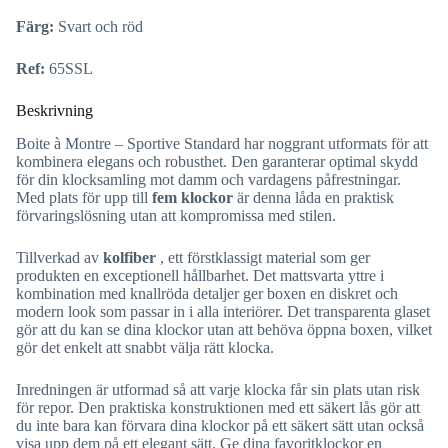
Färg:
Svart och röd
Ref:
65SSL
Beskrivning
Boite à Montre – Sportive Standard har noggrant utformats för att
kombinera elegans och robusthet. Den garanterar optimal skydd
för din klocksamling mot damm och vardagens påfrestningar.
Med plats för upp till
fem klockor
är denna låda en praktisk
förvaringslösning utan att kompromissa med stilen.
Tillverkad av
kolfiber
, ett förstklassigt material som ger
produkten en exceptionell hållbarhet. Det mattsvarta yttre i
kombination med knallröda detaljer ger boxen en diskret och
modern look som passar in i alla interiörer. Det transparenta glaset
gör att du kan se dina klockor utan att behöva öppna boxen, vilket
gör det enkelt att snabbt välja rätt klocka.
Inredningen är utformad så att varje klocka får sin plats utan risk
för repor. Den praktiska konstruktionen med ett säkert lås gör att
du inte bara kan förvara dina klockor på ett säkert sätt utan också
visa upp dem på ett elegant sätt. Ge dina favoritklockor en