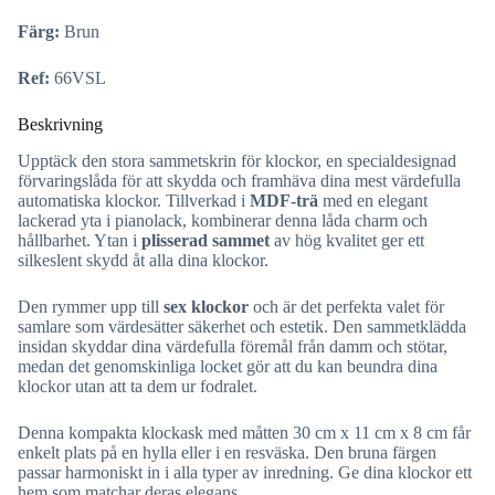
Färg:
Brun
Ref:
66VSL
Beskrivning
Upptäck den stora sammetskrin för klockor, en specialdesignad
förvaringslåda för att skydda och framhäva dina mest värdefulla
automatiska klockor. Tillverkad i
MDF-trä
med en elegant
lackerad yta i pianolack, kombinerar denna låda charm och
hållbarhet. Ytan i
plisserad sammet
av hög kvalitet ger ett
silkeslent skydd åt alla dina klockor.
Den rymmer upp till
sex klockor
och är det perfekta valet för
samlare som värdesätter säkerhet och estetik. Den sammetklädda
insidan skyddar dina värdefulla föremål från damm och stötar,
medan det genomskinliga locket gör att du kan beundra dina
klockor utan att ta dem ur fodralet.
Denna kompakta klockask med måtten 30 cm x 11 cm x 8 cm får
enkelt plats på en hylla eller i en resväska. Den bruna färgen
passar harmoniskt in i alla typer av inredning. Ge dina klockor ett
hem som matchar deras elegans.