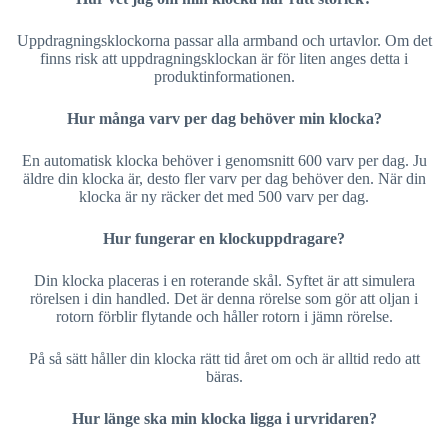
Uppdragningsklockorna passar alla armband och urtavlor. Om det
finns risk att uppdragningsklockan är för liten anges detta i
produktinformationen.
Hur många varv per dag behöver min klocka?
En automatisk klocka behöver i genomsnitt 600 varv per dag. Ju
äldre din klocka är, desto fler varv per dag behöver den. När din
klocka är ny räcker det med 500 varv per dag.
Hur fungerar en klockuppdragare?
Din klocka placeras i en roterande skål. Syftet är att simulera
rörelsen i din handled. Det är denna rörelse som gör att oljan i
rotorn förblir flytande och håller rotorn i jämn rörelse.
På så sätt håller din klocka rätt tid året om och är alltid redo att
bäras.
Hur länge ska min klocka ligga i urvridaren?