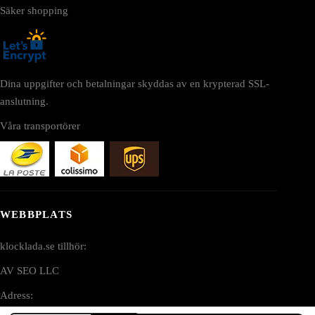
Säker shopping
Dina uppgifter och betalningar skyddas av en krypterad SSL-
anslutning.
Våra transportörer
WEBBPLATS
klocklada.se tillhör:
AV SEO LLC
Adress: