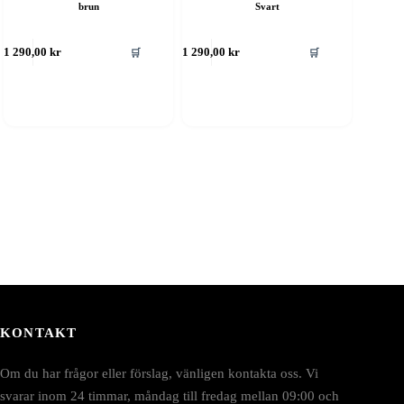
brun
Svart
🛒
🛒
1 290,00
kr
1 290,00
kr
KONTAKT
Om du har frågor eller förslag, vänligen kontakta oss. Vi
svarar inom 24 timmar, måndag till fredag mellan 09:00 och