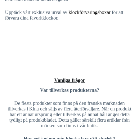
Upptäck vårt exklusiva urval av
klockförvaringsboxar
för att
förvara dina favoritklockor.
Vanliga frågor
Var tillverkas produkterna?
De flesta produkter som finns på den franska marknaden
tillverkas i Kina och säljs av flera återförsäljare. När en produkt
har ett annat ursprung eller tillverkas på annat håll anges detta
tydligt på produktbladet. Detta gäller särskilt flera artiklar från
märken som finns i vår butik.
Hur vet jag om min klocka har rätt storlek?