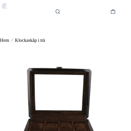
Hoppa
till
innehåll
Varukorg
Hem
/
Klockaskåp i trä