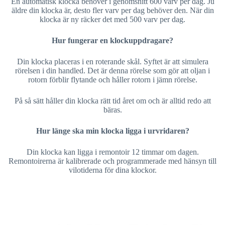
En automatisk klocka behöver i genomsnitt 600 varv per dag. Ju
äldre din klocka är, desto fler varv per dag behöver den. När din
klocka är ny räcker det med 500 varv per dag.
Hur fungerar en klockuppdragare?
Din klocka placeras i en roterande skål. Syftet är att simulera
rörelsen i din handled. Det är denna rörelse som gör att oljan i
rotorn förblir flytande och håller rotorn i jämn rörelse.
På så sätt håller din klocka rätt tid året om och är alltid redo att
bäras.
Hur länge ska min klocka ligga i urvridaren?
Din klocka kan ligga i remontoir 12 timmar om dagen.
Remontoirerna är kalibrerade och programmerade med hänsyn till
vilotiderna för dina klockor.