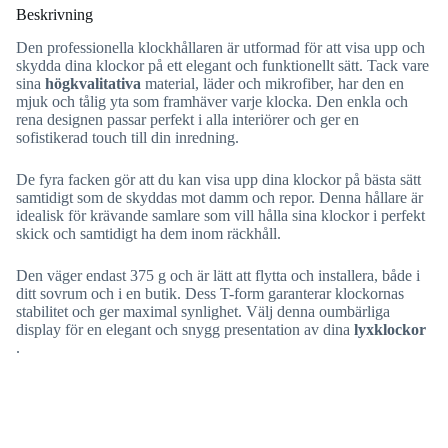
Beskrivning
Den professionella klockhållaren är utformad för att visa upp och
skydda dina klockor på ett elegant och funktionellt sätt. Tack vare
sina
högkvalitativa
material, läder och mikrofiber, har den en
mjuk och tålig yta som framhäver varje klocka. Den enkla och
rena designen passar perfekt i alla interiörer och ger en
sofistikerad touch till din inredning.
De fyra facken gör att du kan visa upp dina klockor på bästa sätt
samtidigt som de skyddas mot damm och repor. Denna hållare är
idealisk för krävande samlare som vill hålla sina klockor i perfekt
skick och samtidigt ha dem inom räckhåll.
Den väger endast 375 g och är lätt att flytta och installera, både i
ditt sovrum och i en butik. Dess T-form garanterar klockornas
stabilitet och ger maximal synlighet. Välj denna oumbärliga
display för en elegant och snygg presentation av dina
lyxklockor
.