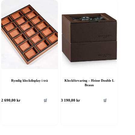
Rymlig klockdisplay i trä
Klockförvaring – Heisse Double L
Braun
🛒
🛒
2 690,00
kr
3 190,00
kr