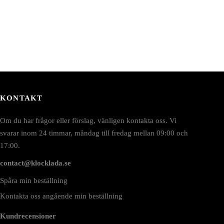
KONTAKT
Om du har frågor eller förslag, vänligen kontakta oss. Vi
svarar inom 24 timmar, måndag till fredag mellan 09:00 och
17:00.
contact@klocklada.se
Spåra min beställning
Kontakta oss angående min beställning
Kundrecensioner