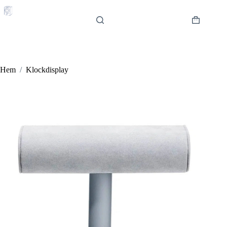
Hoppa
till
innehåll
Varukorg
Hem
/
Klockdisplay