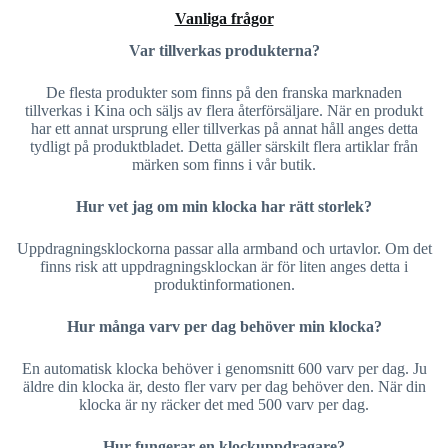
Vanliga frågor
Var tillverkas produkterna?
De flesta produkter som finns på den franska marknaden
tillverkas i Kina och säljs av flera återförsäljare. När en produkt
har ett annat ursprung eller tillverkas på annat håll anges detta
tydligt på produktbladet. Detta gäller särskilt flera artiklar från
märken som finns i vår butik.
Hur vet jag om min klocka har rätt storlek?
Uppdragningsklockorna passar alla armband och urtavlor. Om det
finns risk att uppdragningsklockan är för liten anges detta i
produktinformationen.
Hur många varv per dag behöver min klocka?
En automatisk klocka behöver i genomsnitt 600 varv per dag. Ju
äldre din klocka är, desto fler varv per dag behöver den. När din
klocka är ny räcker det med 500 varv per dag.
Hur fungerar en klockuppdragare?