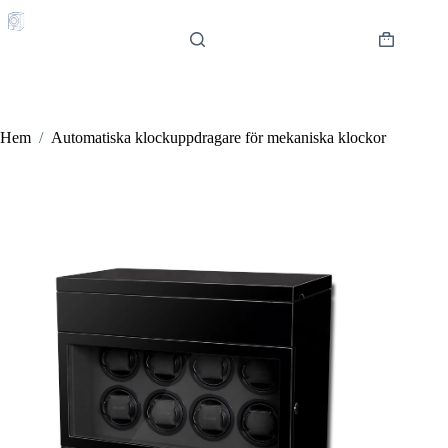
Hoppa
till
innehåll
Varukorg
Hem
/
Automatiska klockuppdragare för mekaniska klockor