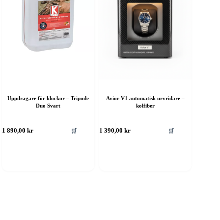
Uppdragare för klockor – Tripode
Avior V1 automatisk urvridare –
Duo Svart
kolfiber
🛒
🛒
1 890,00
kr
1 390,00
kr