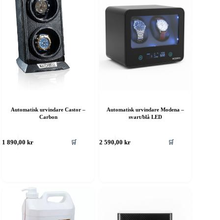
Automatisk urvindare Castor –
Automatisk urvindare Modena –
Carbon
svart/blå LED
🛒
🛒
1 890,00
kr
2 590,00
kr