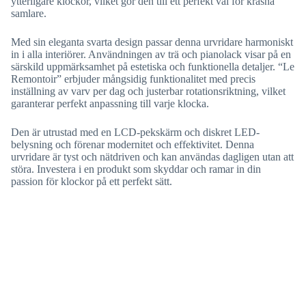
ytterligare klockor, vilket gör den till ett perfekt val för kräsna
samlare.
Med sin eleganta svarta design passar denna urvridare harmoniskt
in i alla interiörer. Användningen av trä och pianolack visar på en
särskild uppmärksamhet på estetiska och funktionella detaljer. “Le
Remontoir” erbjuder mångsidig funktionalitet med precis
inställning av varv per dag och justerbar rotationsriktning, vilket
garanterar perfekt anpassning till varje klocka.
Den är utrustad med en LCD-pekskärm och diskret LED-
belysning och förenar modernitet och effektivitet. Denna
urvridare är tyst och nätdriven och kan användas dagligen utan att
störa. Investera i en produkt som skyddar och ramar in din
passion för klockor på ett perfekt sätt.