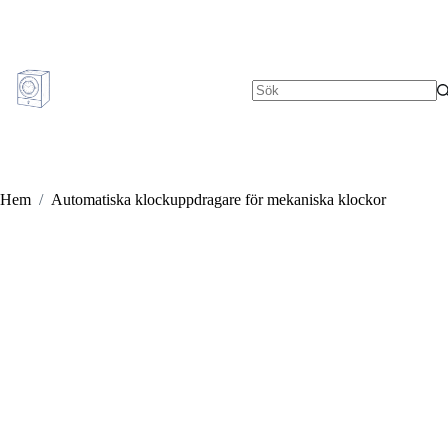
Hoppa
till
innehåll
Inga
resultat
Hem
/
Automatiska klockuppdragare för mekaniska klockor