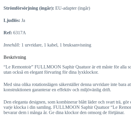
Strömförsörjning (ingår):
EU-adapter (ingår)
Ljudlös:
Ja
Ref:
6317A
Innehåll:
1 urvridare, 1 kabel, 1 bruksanvisning
Beskrivning
“Le Remontoir” FULLMOON Saphir Quatuor är ett måste för alla som ä
utan också en elegant förvaring för dina lyxklockor.
Med sina olika rotationslägen säkerställer denna urvridare inte bara 
konstruktionen garanterar en effektiv och miljövänlig drift.
Den eleganta designen, som kombinerar blått läder och svart trä, gör d
varje klocka i din samling. FULLMOON Saphir Quatuor “Le Remontoir”
bevarar dem i många år. Ge dina klockor den omsorg de förtjänar.