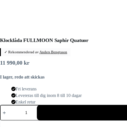
Klocklåda FULLMOON Saphir Quatuor
✓ Rekommenderad av
Anders Bengtsson
11 990,00
kr
I lager, redo att skickas
Fri leverans
Levereras till dig inom 8 till 10 dagar
Enkel retur
Klocklåda
FULLMOON
Saphir
Quatuor
mängd