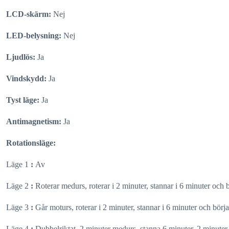
LCD-skärm:
Nej
LED-belysning:
Nej
Ljudlös:
Ja
Vindskydd:
Ja
Tyst läge:
Ja
Antimagnetism:
Ja
Rotationsläge:
Läge 1
:
Av
Läge 2
:
Roterar medurs, roterar i 2 minuter, stannar i 6 minuter och
Läge 3
:
Går moturs, roterar i 2 minuter, stannar i 6 minuter och bör
Läge 4
:
Dubbelriktat, 2 minuter medurs, stanna 6 minuter, 2 minuter