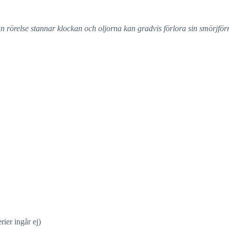
an rörelse stannar klockan och oljorna kan gradvis förlora sin smörjfö
rier ingår ej)