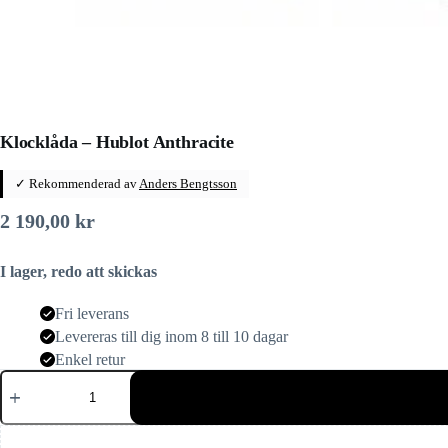
Klocklåda – Hublot Anthracite
✓ Rekommenderad av
Anders Bengtsson
2 190,00
kr
I lager, redo att skickas
Fri leverans
Levereras till dig inom 8 till 10 dagar
Enkel retur
Klocklåda
–
Hublot
Anthracite
mängd