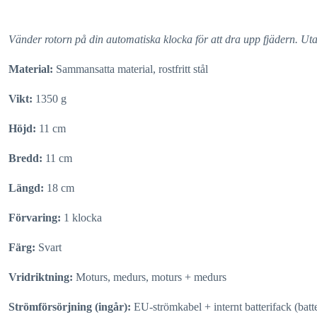
Vänder rotorn på din automatiska klocka för att dra upp fjädern. Ut
Material:
Sammansatta material, rostfritt stål
Vikt:
1350 g
Höjd:
11 cm
Bredd:
11 cm
Längd:
18 cm
Förvaring:
1 klocka
Färg:
Svart
Vridriktning:
Moturs, medurs, moturs + medurs
Strömförsörjning (ingår):
EU-strömkabel + internt batterifack (batte