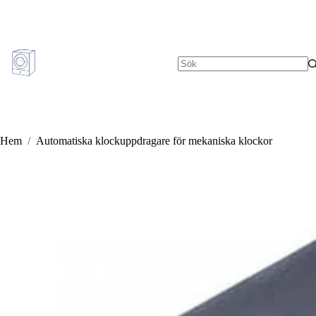
Hoppa
till
innehåll
Inga
resultat
Hem
/
Automatiska klockuppdragare för mekaniska klockor