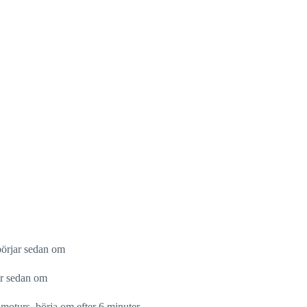
 börjar sedan om
jar sedan om
 moturs, börja om efter 6 minuter