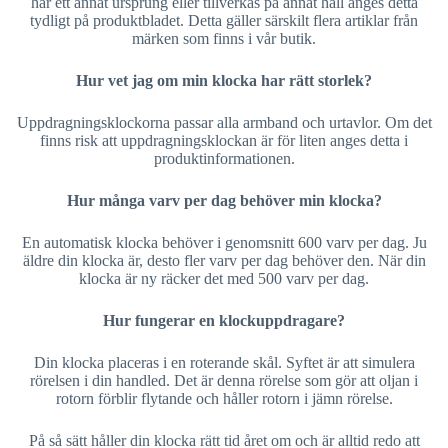
har ett annat ursprung eller tillverkas på annat håll anges detta
tydligt på produktbladet. Detta gäller särskilt flera artiklar från
märken som finns i vår butik.
Hur vet jag om min klocka har rätt storlek?
Uppdragningsklockorna passar alla armband och urtavlor. Om det
finns risk att uppdragningsklockan är för liten anges detta i
produktinformationen.
Hur många varv per dag behöver min klocka?
En automatisk klocka behöver i genomsnitt 600 varv per dag. Ju
äldre din klocka är, desto fler varv per dag behöver den. När din
klocka är ny räcker det med 500 varv per dag.
Hur fungerar en klockuppdragare?
Din klocka placeras i en roterande skål. Syftet är att simulera
rörelsen i din handled. Det är denna rörelse som gör att oljan i
rotorn förblir flytande och håller rotorn i jämn rörelse.
På så sätt håller din klocka rätt tid året om och är alltid redo att