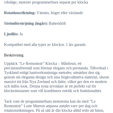
viloläge, motorer programmerbara separat per klocka
Rotationsriktning:
Vänster, höger eller växlande
Strömförsörjning (ingår):
Batteridrift
Ljudlös:
Ja
Kompatibel med alla typer av klockor. 1 års garanti.
Beskrivning
Upptäck “Le Remontoir” Klocka – Månbrun, ett
precisionsföremål som förenar elegans och prestanda. Tillverkad i
Tyskland enligt hantverksmässiga metoder, utmärker den sig
genom sin eleganta design och sina högkvalitativa material, såsom
massivt trä från Nya Zeeland och läder, vilket ger den en modern
och tidlös look. Denna tysta urvridare är ett perfekt val för
klockentusiaster som vill kombinera estetik och funktionalitet.
Tack vare de programmerbara motorerna kan du med “Le
Remontoir” Lune Marron anpassa antalet varv per dag och
rotationsriktningen. På så sätt är din klocka alltid redo att bäras,