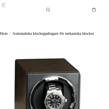
Hoppa
till
innehåll
Varukorg
Hem
/
Automatiska klockuppdragare för mekaniska klockor