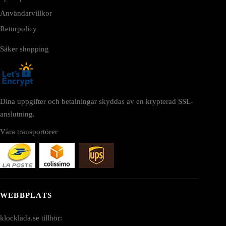
Användarvillkor
Returpolicy
Säker shopping
Dina uppgifter och betalningar skyddas av en krypterad SSL-
anslutning.
Våra transportörer
WEBBPLATS
klocklada.se tillhör: