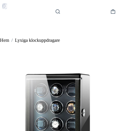
Hoppa
till
innehåll
Varukorg
Hem
/
Lyxiga klockuppdragare