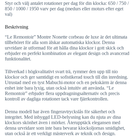
Styr och välj antalet rotationer per dag för din klocka: 650 / 750 /
850 / 1000 / 1950 varv per dag (medurs eller moturs efter eget
val)
Beskrivning
“Le Remontoir” Montre Nonette corbeau de luxe är det ultimata
tillbehöret för alla som älskar automatiska klockor. Denna
urvridare är utformad för att hålla dina klockor i gott skick och
erbjuder en perfekt kombination av elegant design och avancerad
funktionalitet.
Tillverkad i högkvalitativt svart trä, rymmer den upp till nio
klockor och ger samtidigt en sofistikerad touch till din inredning.
Utrustad med en tyst Mabuchi-motor och en pekskärm är denna
enhet inte bara lyxig, utan också intuitiv att använda. “Le
Remontoir” erbjuder flera uppdragningsalternativ och precis
kontroll av dagliga rotationer tack vare fjärrkontrollen.
Denna modell har även fingeravtryckslås för säkerhet och
integritet. Med inbyggd LED-belysning kan du njuta av dina
klockors skönhet även i mörker. Återupptäck elegansen med
denna urvridare som inte bara bevarar klockoljornas smidighet,
utan också är ett verkligt mästerverk av teknik och design.