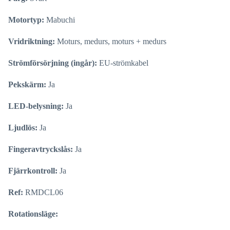
Motortyp:
Mabuchi
Vridriktning:
Moturs, medurs, moturs + medurs
Strömförsörjning (ingår):
EU-strömkabel
Pekskärm:
Ja
LED-belysning:
Ja
Ljudlös:
Ja
Fingeravtryckslås:
Ja
Fjärrkontroll:
Ja
Ref:
RMDCL06
Rotationsläge: