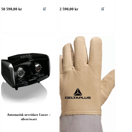
🛒
🛒
650 590,00
kr
2 590,00
kr
Automatisk urvridare Luxor –
silver/svart