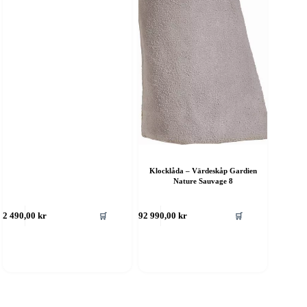
Klocklåda – Värdeskåp Gardien
Nature Sauvage 8
🛒
🛒
2 490,00
kr
892 990,00
kr