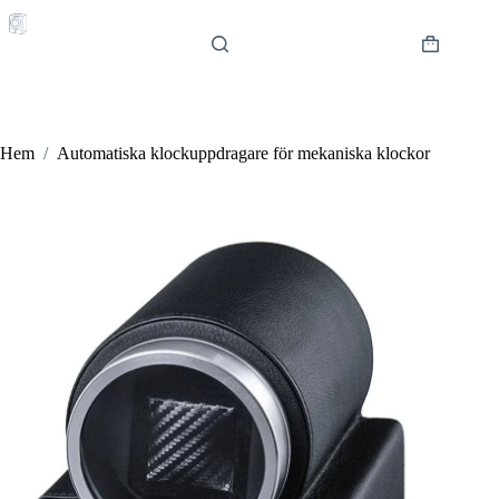
Hoppa
till
innehåll
Varukorg
Hem
/
Automatiska klockuppdragare för mekaniska klockor