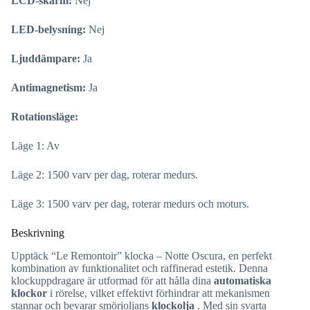
LCD-skärm:
Nej
LED-belysning:
Nej
Ljuddämpare:
Ja
Antimagnetism:
Ja
Rotationsläge:
Läge 1: Av
Läge 2: 1500 varv per dag, roterar medurs.
Läge 3: 1500 varv per dag, roterar medurs och moturs.
Beskrivning
Upptäck “Le Remontoir” klocka – Notte Oscura, en perfekt
kombination av funktionalitet och raffinerad estetik. Denna
klockuppdragare är utformad för att hålla dina
automatiska
klockor
i rörelse, vilket effektivt förhindrar att mekanismen
stannar och bevarar smörjoljans
klockolja
. Med sin svarta