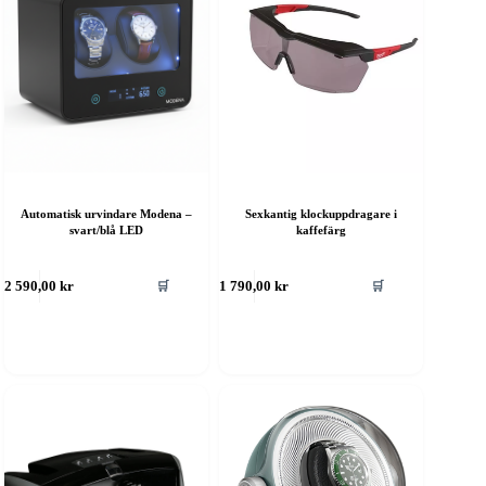
Automatisk urvindare Modena –
Sexkantig klockuppdragare i
svart/blå LED
kaffefärg
🛒
🛒
2 590,00
kr
1 790,00
kr