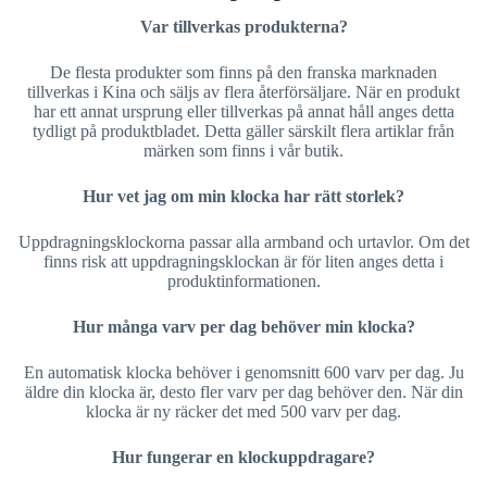
Var tillverkas produkterna?
De flesta produkter som finns på den franska marknaden
tillverkas i Kina och säljs av flera återförsäljare. När en produkt
har ett annat ursprung eller tillverkas på annat håll anges detta
tydligt på produktbladet. Detta gäller särskilt flera artiklar från
märken som finns i vår butik.
Hur vet jag om min klocka har rätt storlek?
Uppdragningsklockorna passar alla armband och urtavlor. Om det
finns risk att uppdragningsklockan är för liten anges detta i
produktinformationen.
Hur många varv per dag behöver min klocka?
En automatisk klocka behöver i genomsnitt 600 varv per dag. Ju
äldre din klocka är, desto fler varv per dag behöver den. När din
klocka är ny räcker det med 500 varv per dag.
Hur fungerar en klockuppdragare?