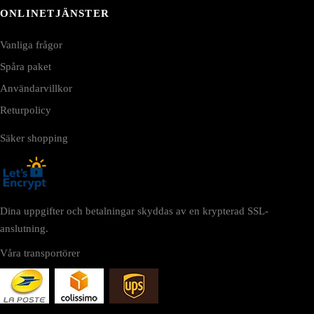
ONLINETJÄNSTER
Vanliga frågor
Spåra paket
Användarvillkor
Returpolicy
Säker shopping
Dina uppgifter och betalningar skyddas av en krypterad SSL-
anslutning.
Våra transportörer