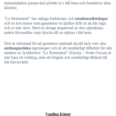
skinnimitation passar den perfekt in i ditt hem och framhäver dina
klockor.
“Le Remontoir” har många funktioner, två
rotationsriktningar
och en tyst motor som garanterar en ljudlös drift så att din lugn
och ro inte störs. Med en design inspirerad av den stjärnklara
natten förvandlas varje klocka till en stjärna i ditt hem.
Den är utformad för att garantera optimalt skydd tack vare sina
antimagnetiska
egenskaper och är ett oumbärligt tillbehör för alla
samlare av lyxklockor. “Le Remontoir” Klocka – Notte Oscura är
inte bara ett verktyg, utan ett elegant och oumbärligt tillskott till
din klockvärld.
Vanliga frågor