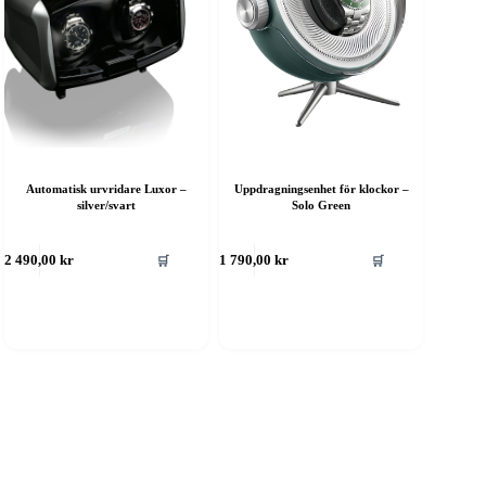
Automatisk urvridare Luxor –
Uppdragningsenhet för klockor –
silver/svart
Solo Green
🛒
🛒
2 490,00
kr
1 790,00
kr