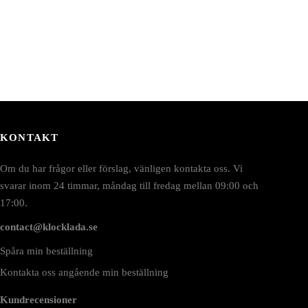
KONTAKT
Om du har frågor eller förslag, vänligen kontakta oss. Vi
svarar inom 24 timmar, måndag till fredag mellan 09:00 och
17:00.
contact@klocklada.se
Spåra min beställning
Kontakta oss angående min beställning
Kundrecensioner