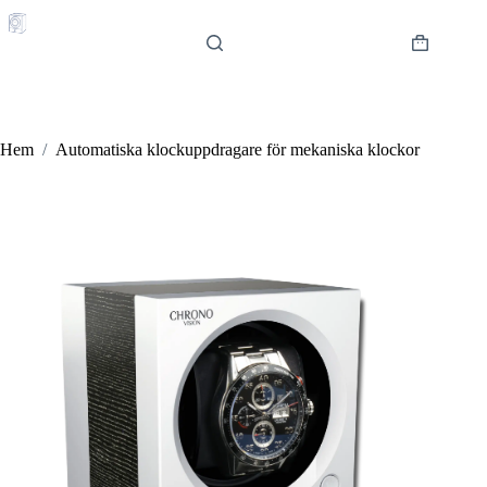
Hoppa
till
innehåll
Varukorg
Hem
/
Automatiska klockuppdragare för mekaniska klockor