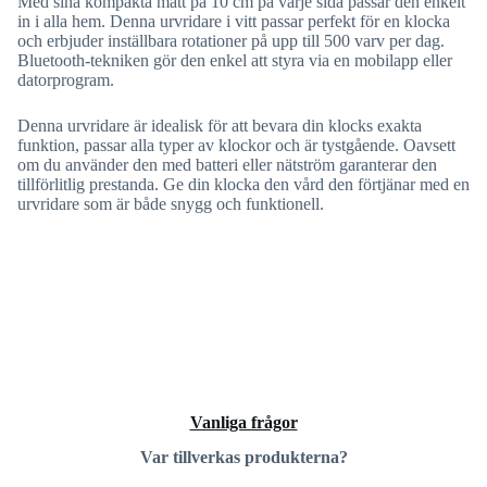
Med sina kompakta mått på 10 cm på varje sida passar den enkelt
in i alla hem. Denna urvridare i vitt passar perfekt för en klocka
och erbjuder inställbara rotationer på upp till 500 varv per dag.
Bluetooth-tekniken gör den enkel att styra via en mobilapp eller
datorprogram.
Denna urvridare är idealisk för att bevara din klocks exakta
funktion, passar alla typer av klockor och är tystgående. Oavsett
om du använder den med batteri eller nätström garanterar den
tillförlitlig prestanda. Ge din klocka den vård den förtjänar med en
urvridare som är både snygg och funktionell.
Vanliga frågor
Var tillverkas produkterna?