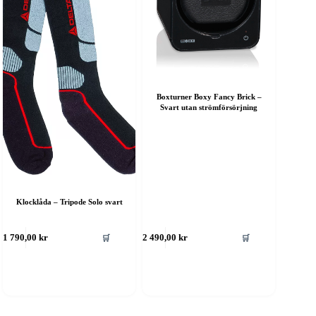
Boxturner Boxy Fancy Brick –
Svart utan strömförsörjning
Klocklåda – Tripode Solo svart
🛒
🛒
1 790,00
kr
2 490,00
kr