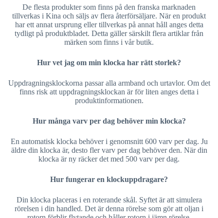
De flesta produkter som finns på den franska marknaden
tillverkas i Kina och säljs av flera återförsäljare. När en produkt
har ett annat ursprung eller tillverkas på annat håll anges detta
tydligt på produktbladet. Detta gäller särskilt flera artiklar från
märken som finns i vår butik.
Hur vet jag om min klocka har rätt storlek?
Uppdragningsklockorna passar alla armband och urtavlor. Om det
finns risk att uppdragningsklockan är för liten anges detta i
produktinformationen.
Hur många varv per dag behöver min klocka?
En automatisk klocka behöver i genomsnitt 600 varv per dag. Ju
äldre din klocka är, desto fler varv per dag behöver den. När din
klocka är ny räcker det med 500 varv per dag.
Hur fungerar en klockuppdragare?
Din klocka placeras i en roterande skål. Syftet är att simulera
rörelsen i din handled. Det är denna rörelse som gör att oljan i
rotorn förblir flytande och håller rotorn i jämn rörelse.