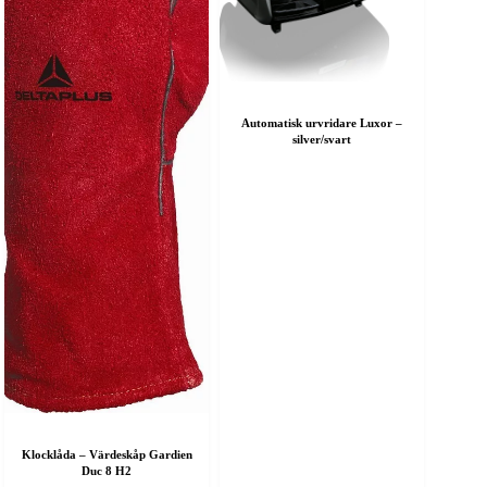
Automatisk urvridare Luxor –
silver/svart
Klocklåda – Värdeskåp Gardien
Duc 8 H2