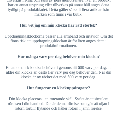
tillverkas i Kina och säljs av flera återförsäljare. När en produkt
har ett annat ursprung eller tillverkas på annat håll anges detta
tydligt på produktbladet. Detta gäller särskilt flera artiklar från
märken som finns i vår butik.
Hur vet jag om min klocka har rätt storlek?
Uppdragningsklockorna passar alla armband och urtavlor. Om det
finns risk att uppdragningsklockan är för liten anges detta i
produktinformationen.
Hur många varv per dag behöver min klocka?
En automatisk klocka behöver i genomsnitt 600 varv per dag. Ju
äldre din klocka är, desto fler varv per dag behöver den. När din
klocka är ny räcker det med 500 varv per dag.
Hur fungerar en klockuppdragare?
Din klocka placeras i en roterande skål. Syftet är att simulera
rörelsen i din handled. Det är denna rörelse som gör att oljan i
rotorn förblir flytande och håller rotorn i jämn rörelse.