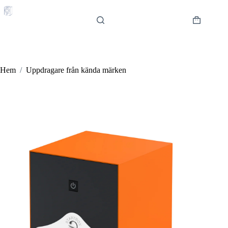
Hoppa
till
innehåll
Varukorg
Hem
/
Uppdragare från kända märken