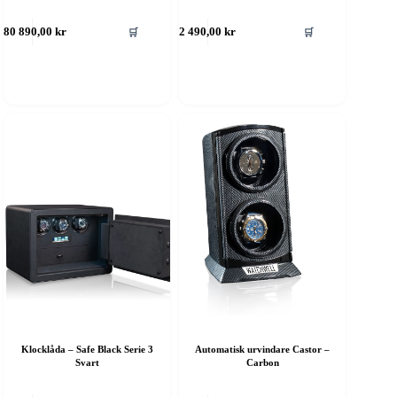
🛒
🛒
680 890,00
kr
2 490,00
kr
Klocklåda – Safe Black Serie 3
Automatisk urvindare Castor –
Svart
Carbon