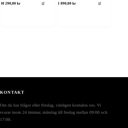
🛒
🛒
40 290,00
kr
1 890,00
kr
KONTAKT
Om du har frågor eller förslag, vänligen kontakta oss. Vi
svarar inom 24 timmar, måndag till fredag mellan 09:00 och
17:00.