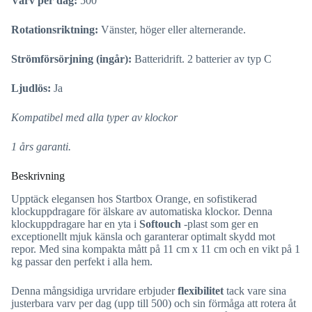
Varv per dag:
500
Rotationsriktning:
Vänster, höger eller alternerande.
Strömförsörjning (ingår):
Batteridrift. 2 batterier av typ C
Ljudlös:
Ja
Kompatibel med alla typer av klockor
1 års garanti.
Beskrivning
Upptäck elegansen hos Startbox Orange, en sofistikerad
klockuppdragare för älskare av automatiska klockor. Denna
klockuppdragare har en yta i
Softouch
-plast som ger en
exceptionellt mjuk känsla och garanterar optimalt skydd mot
repor. Med sina kompakta mått på 11 cm x 11 cm och en vikt på 1
kg passar den perfekt i alla hem.
Denna mångsidiga urvridare erbjuder
flexibilitet
tack vare sina
justerbara varv per dag (upp till 500) och sin förmåga att rotera åt