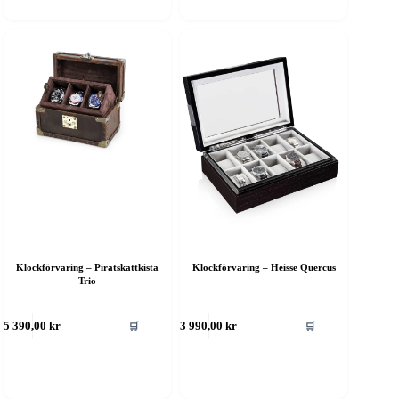
Klockförvaring – Piratskattkista
Klockförvaring – Heisse Quercus
Trio
🛒
🛒
5 390,00
kr
3 990,00
kr