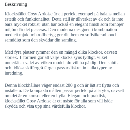
Beskrivning
Klockstället Cosy Ardoise är ett perfekt exempel på balans mellan
estetik och funktionalitet. Detta ställ är tillverkat av ek och är inte
bara mycket robust, utan har också en elegant finish som förhöjer
miljön där det placeras. Den moderna designen i kombination
med ett mjukt mikrofibertyg ger ditt hem en sofistikerad touch
samtidigt som den skyddar din samling.
Med fyra platser rymmer den en mängd olika klockor, oavsett
storlek. T-formen gör att varje klocka syns tydligt, vilket
underlättar valet av vilken modell du vill ha på dig. Den subtila
och tidlösa skiffergrå färgen passar diskret in i alla typer av
inredning.
Denna klockhållare väger endast 280 g och är lätt att flytta och
installera. De kompakta måtten passar perfekt på alla ytor, oavsett
om det är en konsol eller en hylla. Elegant och praktisk,
klockstället Cosy Ardoise är ett måste för alla som vill både
skydda och visa upp sina värdefulla klockor.