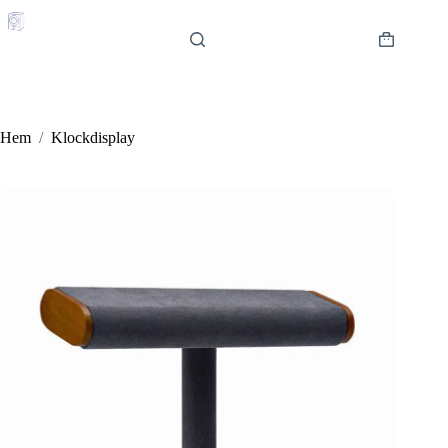
Hoppa
till
innehåll
Varukorg
Hem
/
Klockdisplay