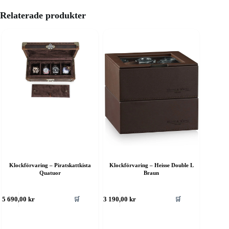
Relaterade produkter
Klockförvaring – Piratskattkista
Klockförvaring – Heisse Double L
Quatuor
Braun
🛒
🛒
5 690,00
kr
3 190,00
kr