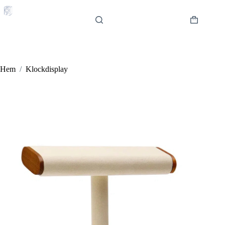
Hoppa
till
innehåll
Varukorg
Hem
/
Klockdisplay