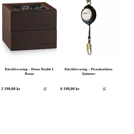
Klockförvaring – Heisse Double L
Klockförvaring – Piratskattkista
Braun
Quintuor
🛒
🛒
3 190,00
kr
6 190,00
kr