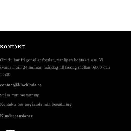
KONTAKT
Om du har frågor eller förslag, vänligen kontakta oss. Vi
svarar inom 24 timmar, måndag till fredag mellan 09:00 och
17:00.
contact@klocklada.se
Spåra min beställning
Kontakta oss angående min beställning
Kundrecensioner