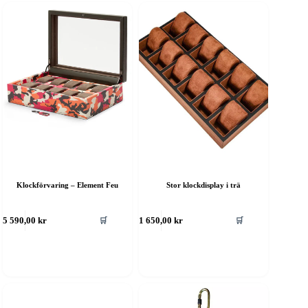
Klockförvaring – Element Feu
Stor klockdisplay i trä
🛒
🛒
5 590,00
kr
1 650,00
kr