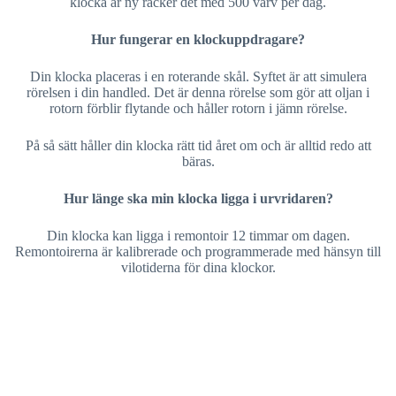
klocka är ny räcker det med 500 varv per dag.
Hur fungerar en klockuppdragare?
Din klocka placeras i en roterande skål. Syftet är att simulera
rörelsen i din handled. Det är denna rörelse som gör att oljan i
rotorn förblir flytande och håller rotorn i jämn rörelse.
På så sätt håller din klocka rätt tid året om och är alltid redo att
bäras.
Hur länge ska min klocka ligga i urvridaren?
Din klocka kan ligga i remontoir 12 timmar om dagen.
Remontoirerna är kalibrerade och programmerade med hänsyn till
vilotiderna för dina klockor.