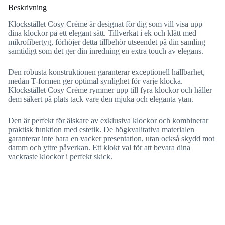
Beskrivning
Klockstället Cosy Crème är designat för dig som vill visa upp
dina klockor på ett elegant sätt. Tillverkat i ek och klätt med
mikrofibertyg, förhöjer detta tillbehör utseendet på din samling
samtidigt som det ger din inredning en extra touch av elegans.
Den robusta konstruktionen garanterar exceptionell hållbarhet,
medan T-formen ger optimal synlighet för varje klocka.
Klockstället Cosy Crème rymmer upp till fyra klockor och håller
dem säkert på plats tack vare den mjuka och eleganta ytan.
Den är perfekt för älskare av exklusiva klockor och kombinerar
praktisk funktion med estetik. De högkvalitativa materialen
garanterar inte bara en vacker presentation, utan också skydd mot
damm och yttre påverkan. Ett klokt val för att bevara dina
vackraste klockor i perfekt skick.