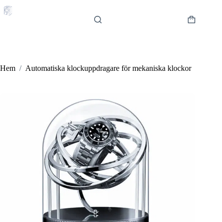
Hoppa
till
innehåll
Varukorg
Hem
/
Automatiska klockuppdragare för mekaniska klockor