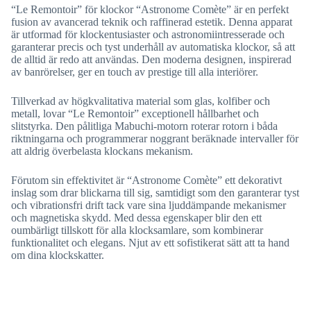
“Le Remontoir” för klockor “Astronome Comète” är en perfekt
fusion av avancerad teknik och raffinerad estetik. Denna apparat
är utformad för klockentusiaster och astronomiintresserade och
garanterar precis och tyst underhåll av automatiska klockor, så att
de alltid är redo att användas. Den moderna designen, inspirerad
av banrörelser, ger en touch av prestige till alla interiörer.
Tillverkad av högkvalitativa material som glas, kolfiber och
metall, lovar “Le Remontoir” exceptionell hållbarhet och
slitstyrka. Den pålitliga Mabuchi-motorn roterar rotorn i båda
riktningarna och programmerar noggrant beräknade intervaller för
att aldrig överbelasta klockans mekanism.
Förutom sin effektivitet är “Astronome Comète” ett dekorativt
inslag som drar blickarna till sig, samtidigt som den garanterar tyst
och vibrationsfri drift tack vare sina ljuddämpande mekanismer
och magnetiska skydd. Med dessa egenskaper blir den ett
oumbärligt tillskott för alla klocksamlare, som kombinerar
funktionalitet och elegans. Njut av ett sofistikerat sätt att ta hand
om dina klockskatter.