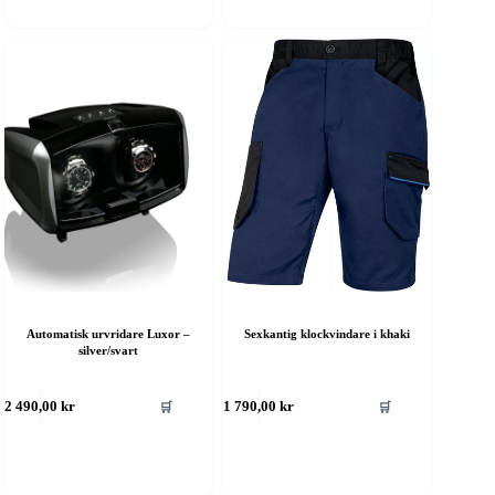
Automatisk urvridare Luxor –
Sexkantig klockvindare i khaki
silver/svart
🛒
🛒
2 490,00
kr
1 790,00
kr