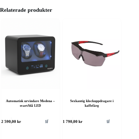
Relaterade produkter
Automatisk urvindare Modena –
Sexkantig klockuppdragare i
svart/blå LED
kaffefärg
🛒
🛒
2 590,00
kr
1 790,00
kr